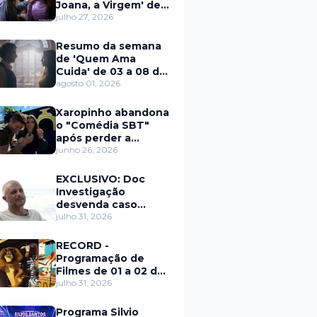
Joana, a Virgem' de
27 a 31 de julho
julho 27, 2026
Resumo da semana
de 'Quem Ama
Cuida' de 03 a 08 de
agosto
agosto 01, 2026
Xaropinho abandona
o "Comédia SBT"
após perder a
paciência com Sarro
junho 26, 2026
e Capella
EXCLUSIVO: Doc
Investigação
desvenda caso
Eduardo Martins e
julho 31, 2026
aponta mulher por
trás de fraude
RECORD -
internacional
Programação de
Filmes de 01 a 02 de
agosto
julho 31, 2026
Programa Silvio