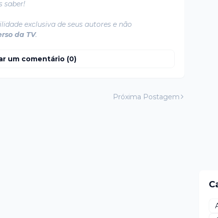
s saber!
lidade exclusiva de seus autores e não
erso da TV
.
ar um comentário (0)
Próxima Postagem
C