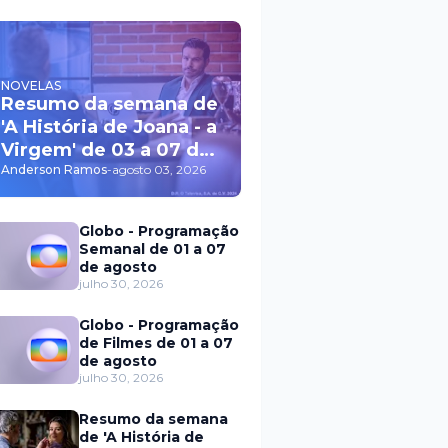
NOVELAS
Resumo da semana de
'A História de Joana - a
Virgem' de 03 a 07 de
agosto
Anderson Ramos
-
agosto 03, 2026
Globo - Programação
Semanal de 01 a 07
de agosto
julho 30, 2026
Globo - Programação
de Filmes de 01 a 07
de agosto
julho 30, 2026
Resumo da semana
de 'A História de