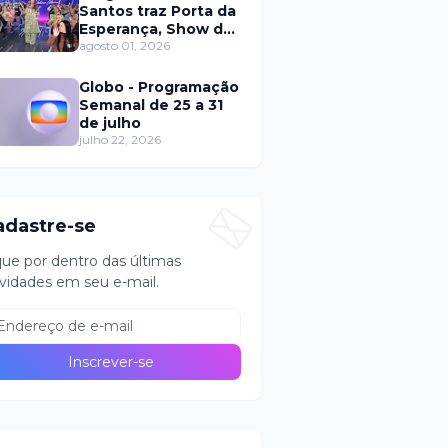
Santos traz Porta da
Esperança, Show de
Calouros e Qual é a
agosto 01, 2026
Música neste
domingo (2)
Globo - Programação
Semanal de 25 a 31
de julho
julho 22, 2026
adastre-se
que por dentro das últimas
vidades em seu e-mail.