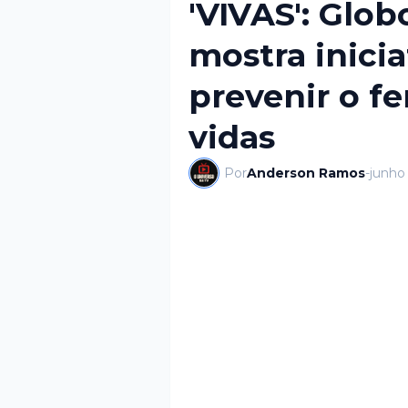
'VIVAS': Glo
mostra inici
prevenir o fe
vidas
Por
Anderson Ramos
-
junho 