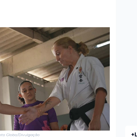
+
oto Globo/Divulgação