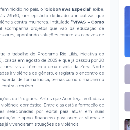
minicídio no país, o '
GloboNews Especial
' exibe,
, às 23h30, um episódio dedicado a iniciativas que
ência contra mulheres. Intitulado ''
VIVAS – Como
cial acompanha projetos que vão da educação de
ressores, apontando soluções concretas capazes de
ra o trabalho do Programa Rio Lilás, iniciativa do
J), criada em agosto de 2025 e que já passou por 20
a uma visita técnica a uma escola da Zona Norte
adas à violência de gênero, e registra o encontro de
e aborda, de forma lúdica, temas como o machismo
a contra a mulher.
s ações do Programa Antes que Aconteça, voltadas à
violência doméstica. Entre elas está a formação de
es selecionadas por edital para atuar em suas
tação e apoio financeiro para orientar vítimas e
s já vivenciaram situações de violência.