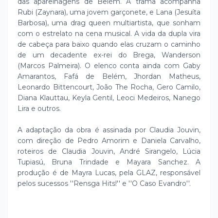
das aparelhagens de Belém. A trama acompanha
Rubi (Zaynara), uma jovem garçonete, e Lana (Jesuíta
Barbosa), uma drag queen multiartista, que sonham
com o estrelato na cena musical. A vida da dupla vira
de cabeça para baixo quando elas cruzam o caminho
de um decadente ex-rei do Brega, Wanderson
(Marcos Palmeira). O elenco conta ainda com Gaby
Amarantos, Fafá de Belém, Jhordan Matheus,
Leonardo Bittencourt, João The Rocha, Gero Camilo,
Diana Klauttau, Keyla Gentil, Leoci Medeiros, Nanego
Lira e outros.
A adaptação da obra é assinada por Claudia Jouvin,
com direção de Pedro Amorim e Daniela Carvalho,
roteiros de Claudia Jouvin, André Sirangelo, Lúcia
Tupiasú, Bruna Trindade e Mayara Sanchez. A
produção é de Mayra Lucas, pela GLAZ, responsável
pelos sucessos ''Rensga Hits!'' e ''O Caso Evandro''.