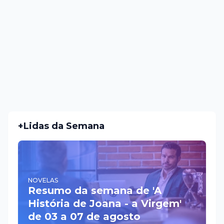
+Lidas da Semana
NOVELAS
Resumo da semana de 'A
História de Joana - a Virgem'
de 03 a 07 de agosto