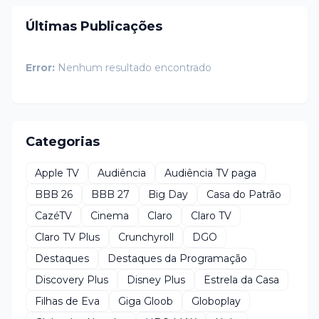
Últimas Publicações
Error:
Nenhum resultado encontrado
Categorias
Apple TV
Audiência
Audiência TV paga
BBB 26
BBB 27
Big Day
Casa do Patrão
CazéTV
Cinema
Claro
Claro TV
Claro TV Plus
Crunchyroll
DGO
Destaques
Destaques da Programação
Discovery Plus
Disney Plus
Estrela da Casa
Filhas de Eva
Giga Gloob
Globoplay