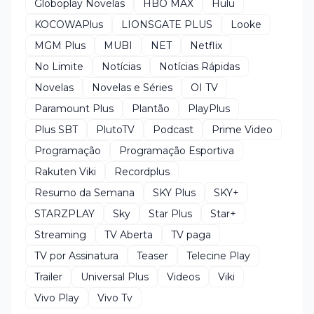
Globoplay Novelas
HBO MAX
Hulu
KOCOWAPlus
LIONSGATE PLUS
Looke
MGM Plus
MUBI
NET
Netflix
No Limite
Notícias
Notícias Rápidas
Novelas
Novelas e Séries
OI TV
Paramount Plus
Plantão
PlayPlus
Plus SBT
PlutoTV
Podcast
Prime Video
Programação
Programação Esportiva
Rakuten Viki
Recordplus
Resumo da Semana
SKY Plus
SKY+
STARZPLAY
Sky
Star Plus
Star+
Streaming
TV Aberta
TV paga
TV por Assinatura
Teaser
Telecine Play
Trailer
Universal Plus
Videos
Viki
Vivo Play
Vivo Tv