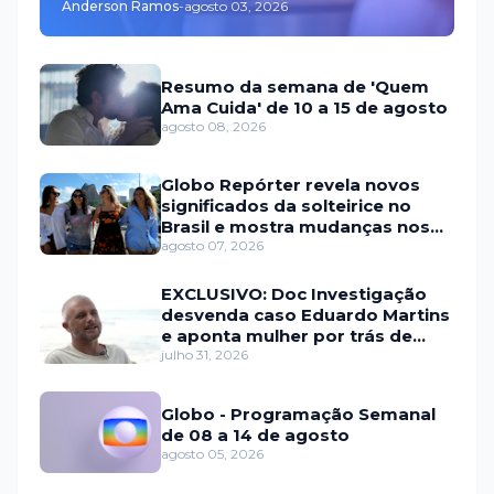
Anderson Ramos
-
agosto 03, 2026
Resumo da semana de 'Quem
Ama Cuida' de 10 a 15 de agosto
agosto 08, 2026
Globo Repórter revela novos
significados da solteirice no
Brasil e mostra mudanças nos
relacionamentos
agosto 07, 2026
EXCLUSIVO: Doc Investigação
desvenda caso Eduardo Martins
e aponta mulher por trás de
fraude internacional
julho 31, 2026
Globo - Programação Semanal
de 08 a 14 de agosto
agosto 05, 2026