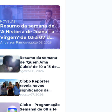
NOVELAS
Resumo da semana de
'A História de Joana - a
Virgem' de 03 a 07 de
agosto
Anderson Ramos
-
agosto 03, 2026
Resumo da semana
de 'Quem Ama
Cuida' de 10 a 15 de
agosto
agosto 08, 2026
Globo Repórter
revela novos
significados da
solteirice no Brasil e
agosto 07, 2026
mostra mudanças
nos relacionamentos
Globo - Programação
Semanal de 08 a 14