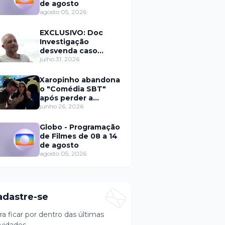
de agosto
agosto 05, 2026
EXCLUSIVO: Doc
Investigação
desvenda caso
Eduardo Martins e
julho 31, 2026
aponta mulher por
trás de fraude
Xaropinho abandona
internacional
o "Comédia SBT"
após perder a
paciência com Sarro
junho 26, 2026
e Capella
Globo - Programação
de Filmes de 08 a 14
de agosto
agosto 05, 2026
adastre-se
ra ficar por dentro das últimas