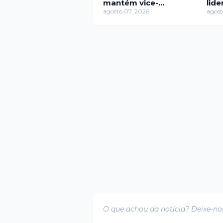
mantém vice-
lid
liderança isolada
agosto 07, 2026
em 
agost
O que achou da notícia? Deixe-no