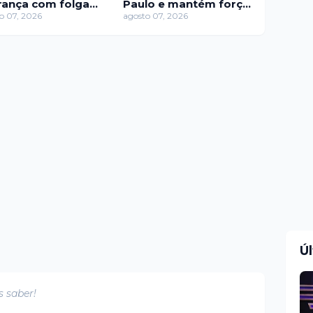
erança com folga
Paulo e mantém força
São Paulo
o 07, 2026
no horário nobre da
agosto 07, 2026
RECORD
Ú
s saber!