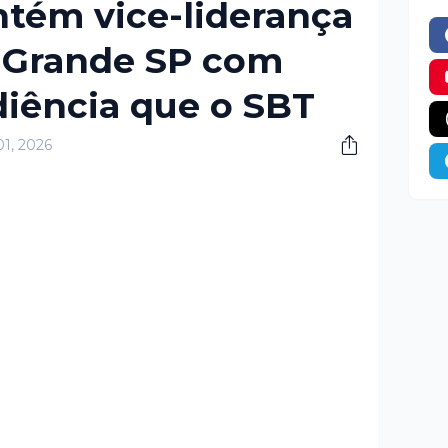
ém vice-liderança
 Grande SP com
iência que o SBT
01, 2026