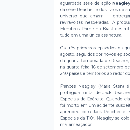
aguardada série de ação
Neagle
da série Reacher e dos livros de 
universo que amam — entregan
reviravoltas inesperadas. A produ
Membros Prime no Brasil desfru
tudo em uma única assinatura.
Os três primeiros episódios da q
agosto, seguidos por novos episód
da quarta temporada de Reacher, 
na quarta-feira, 16 de setembro 
240 países e territórios ao redor 
Frances Neagley (Maria Sten) é
protegida militar de Jack Reache
Especiais do Exército. Quando e
foi morto em um acidente suspeito
aprendeu com Jack Reacher e 
Especiais da 110ª, Neagley se c
mal ameaçador.