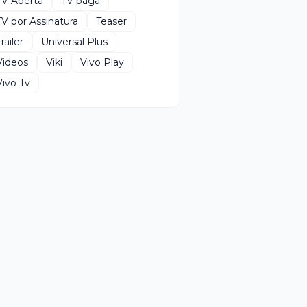
TV Aberta
TV paga
TV por Assinatura
Teaser
railer
Universal Plus
Videos
Viki
Vivo Play
Vivo Tv