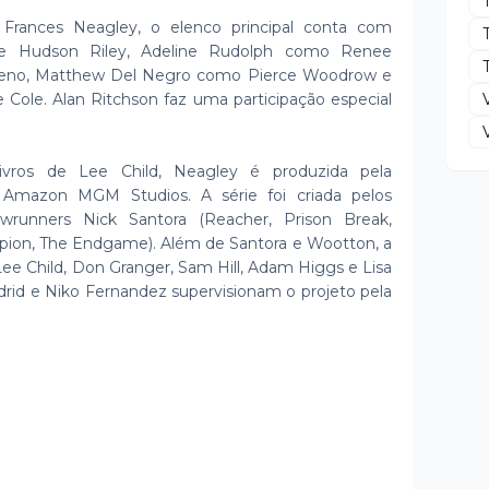
Frances Neagley, o elenco principal conta com
e Hudson Riley, Adeline Rudolph como Renee
T
 Keno, Matthew Del Negro como Pierce Woodrow e
le. Alan Ritchson faz uma participação especial
vros de Lee Child, Neagley é produzida pela
 Amazon MGM Studios. A série foi criada pelos
wrunners Nick Santora (Reacher, Prison Break,
pion, The Endgame). Além de Santora e Wootton, a
ee Child, Don Granger, Sam Hill, Adam Higgs e Lisa
drid e Niko Fernandez supervisionam o projeto pela