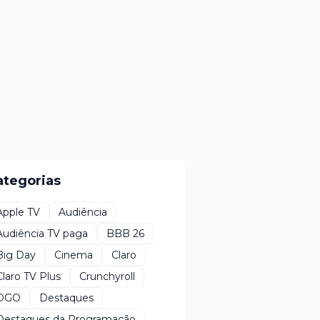
ategorias
Apple TV
Audiência
Audiência TV paga
BBB 26
Big Day
Cinema
Claro
Claro TV Plus
Crunchyroll
DGO
Destaques
Destaques da Programação