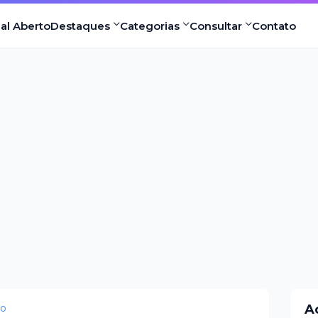
nal Aberto
Destaques
Categorias
Consultar
Contato
eo
A