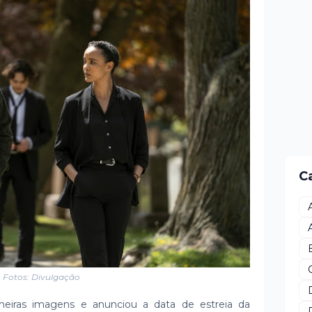
C
Fotos: Divulgação
meiras imagens e anunciou a data de estreia da