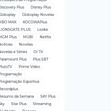
Discovery Plus
Disney Plus
Globoplay
Globoplay Novelas
HBO MAX
KOCOWAPlus
LIONSGATE PLUS
Looke
MGM Plus
MUBI
Netflix
Notícias
Novelas
Novelas e Séries
OI TV
Paramount Plus
Plus SBT
PlutoTV
Prime Video
Programação
Programação Esportiva
Recordplus
Resumo da Semana
SKY Plus
Sky
Star Plus
Streaming