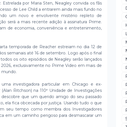
y
. Estrelada por Maria Sten, Neagley convida os fãs
sucesso de Lee Child a entrarem ainda mais fundo no
do um novo e envolvente mistério repleto de
ção será a mais recente adição à assinatura Prime.
tam de economia, conveniência e entretenimento,
uarta temporada de Reacher estreiam no dia 12 de
ios semanais até 16 de setembro. Logo após o final
todos os oito episódios de Neagley serão lançados
de 2026, exclusivamente no Prime Video em mais de
do mundo.
 uma investigadora particular em Chicago e ex-
r (Alan Ritchson) na 110ª Unidade de Investigações
la descobre que um querido amigo do seu passado
, ela fica obcecada por justiça. Usando tudo o que
em seu tempo como membra dos Investigadores
oloca em um caminho perigoso para desmascarar um