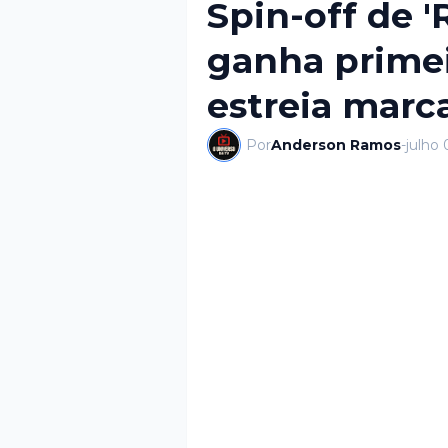
Spin-off de '
ganha primei
estreia marc
Por
Anderson Ramos
-
julho 