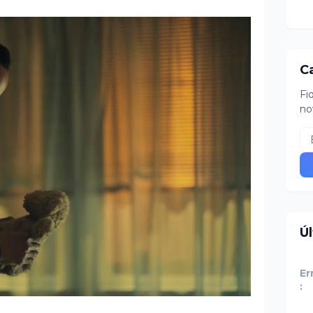
C
Fi
no
Ú
Er
: