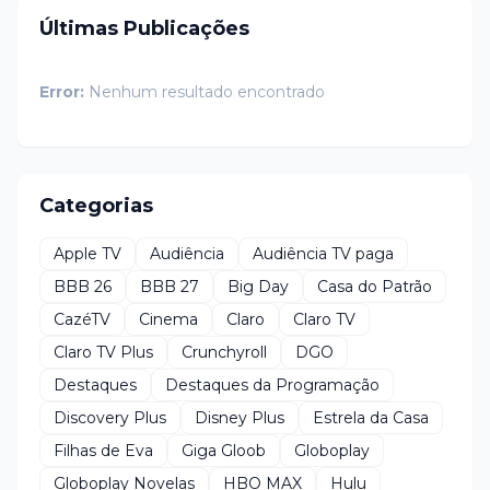
Últimas Publicações
Error:
Nenhum resultado encontrado
Categorias
Apple TV
Audiência
Audiência TV paga
BBB 26
BBB 27
Big Day
Casa do Patrão
CazéTV
Cinema
Claro
Claro TV
Claro TV Plus
Crunchyroll
DGO
Destaques
Destaques da Programação
Discovery Plus
Disney Plus
Estrela da Casa
Filhas de Eva
Giga Gloob
Globoplay
Globoplay Novelas
HBO MAX
Hulu