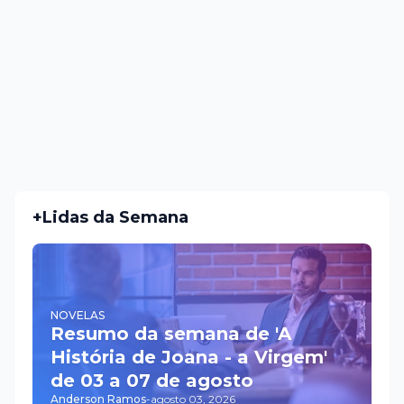
+Lidas da Semana
NOVELAS
Resumo da semana de 'A
História de Joana - a Virgem'
de 03 a 07 de agosto
Anderson Ramos
-
agosto 03, 2026