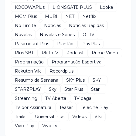
KOCOWAPlus
LIONSGATE PLUS
Looke
MGM Plus
MUBI
NET
Netflix
No Limite
Notícias
Notícias Rápidas
Novelas
Novelas e Séries
OI TV
Paramount Plus
Plantão
PlayPlus
Plus SBT
PlutoTV
Podcast
Prime Video
Programação
Programação Esportiva
Rakuten Viki
Recordplus
Resumo da Semana
SKY Plus
SKY+
STARZPLAY
Sky
Star Plus
Star+
Streaming
TV Aberta
TV paga
TV por Assinatura
Teaser
Telecine Play
Trailer
Universal Plus
Videos
Viki
Vivo Play
Vivo Tv