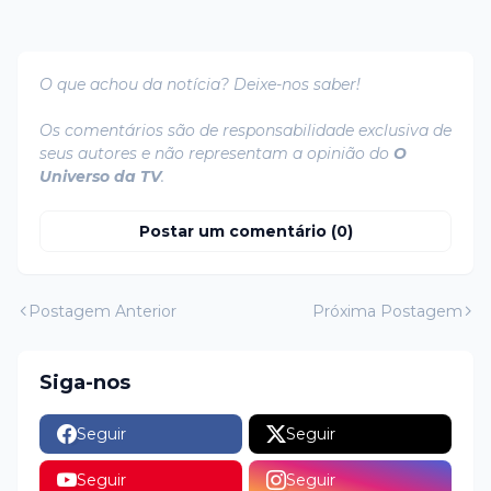
O que achou da notícia? Deixe-nos saber!
Os comentários são de responsabilidade exclusiva de
seus autores e não representam a opinião do
O
Universo da TV
.
Postar um comentário (0)
Postagem Anterior
Próxima Postagem
Siga-nos
Seguir
Seguir
Seguir
Seguir