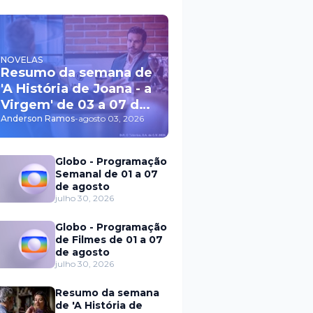
NOVELAS
Resumo da semana de
'A História de Joana - a
Virgem' de 03 a 07 de
agosto
Anderson Ramos
-
agosto 03, 2026
Globo - Programação
Semanal de 01 a 07
de agosto
julho 30, 2026
Globo - Programação
de Filmes de 01 a 07
de agosto
julho 30, 2026
Resumo da semana
de 'A História de