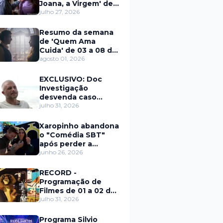
Joana, a Virgem' de
27 a 31 de julho
julho 27, 2026
Resumo da semana
de 'Quem Ama
Cuida' de 03 a 08 de
agosto
agosto 01, 2026
EXCLUSIVO: Doc
Investigação
desvenda caso
Eduardo Martins e
julho 31, 2026
aponta mulher por
trás de fraude
Xaropinho abandona
internacional
o "Comédia SBT"
após perder a
paciência com Sarro
junho 26, 2026
e Capella
RECORD -
Programação de
Filmes de 01 a 02 de
agosto
julho 31, 2026
Programa Silvio