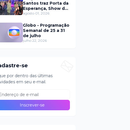
Santos traz Porta da
Esperança, Show de
Calouros e Qual é a
agosto 01, 2026
Música neste
domingo (2)
Globo - Programação
Semanal de 25 a 31
de julho
julho 22, 2026
adastre-se
que por dentro das últimas
vidades em seu e-mail.