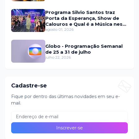
Programa Silvio Santos traz
Porta da Esperança, Show de
Calouros e Qual é a Música neste
domingo (2)
agosto 01, 2026
Globo - Programação Semanal
de 25 a 31 de julho
julho 22, 2026
Cadastre-se
Fique por dentro das últimas novidades em seu e-
mail.