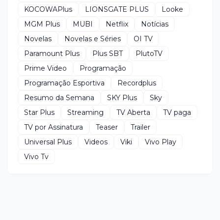
KOCOWAPlus
LIONSGATE PLUS
Looke
MGM Plus
MUBI
Netflix
Notícias
Novelas
Novelas e Séries
OI TV
Paramount Plus
Plus SBT
PlutoTV
Prime Video
Programação
Programação Esportiva
Recordplus
Resumo da Semana
SKY Plus
Sky
Star Plus
Streaming
TV Aberta
TV paga
TV por Assinatura
Teaser
Trailer
Universal Plus
Videos
Viki
Vivo Play
Vivo Tv