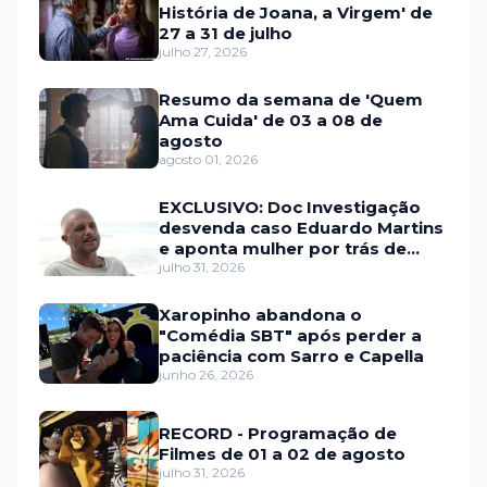
História de Joana, a Virgem' de
27 a 31 de julho
julho 27, 2026
Resumo da semana de 'Quem
Ama Cuida' de 03 a 08 de
agosto
agosto 01, 2026
EXCLUSIVO: Doc Investigação
desvenda caso Eduardo Martins
e aponta mulher por trás de
fraude internacional
julho 31, 2026
Xaropinho abandona o
"Comédia SBT" após perder a
paciência com Sarro e Capella
junho 26, 2026
RECORD - Programação de
Filmes de 01 a 02 de agosto
julho 31, 2026