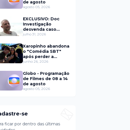
de agosto
agosto 05, 2026
EXCLUSIVO: Doc
Investigação
desvenda caso
Eduardo Martins e
julho 31, 2026
aponta mulher por
trás de fraude
Xaropinho abandona
internacional
o "Comédia SBT"
após perder a
paciência com Sarro
junho 26, 2026
e Capella
Globo - Programação
de Filmes de 08 a 14
de agosto
agosto 05, 2026
adastre-se
ra ficar por dentro das últimas