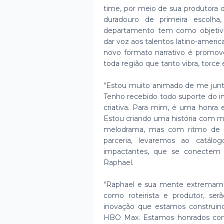
time, por meio de sua produtora
duradouro de primeira escolh
departamento tem como objetivo
dar voz aos talentos latino-americ
novo formato narrativo é promove
toda região que tanto vibra, torc
"Estou muito animado de me juntar
Tenho recebido todo suporte do in
criativa. Para mim, é uma honra e
Estou criando uma história com m
melodrama, mas com ritmo de sé
parceria, levaremos ao catálog
impactantes, que se conectem ao
Raphael.
"Raphael e sua mente extremame
como roteirista e produtor, ser
inovação que estamos construin
HBO Max. Estamos honrados com 