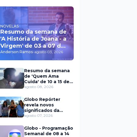
NOVELAS
Resumo da semana de
'A História de Joana - a
Virgem' de 03 a 07 de
agosto
Anderson Ramos
-
agosto 03, 2026
Resumo da semana
de 'Quem Ama
Cuida' de 10 a 15 de
agosto
agosto 08, 2026
Globo Repórter
revela novos
significados da
solteirice no Brasil e
agosto 07, 2026
mostra mudanças
nos relacionamentos
Globo - Programação
Semanal de 08 a 14