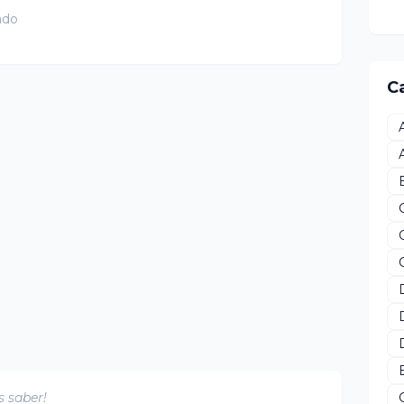
ado
C
s saber!