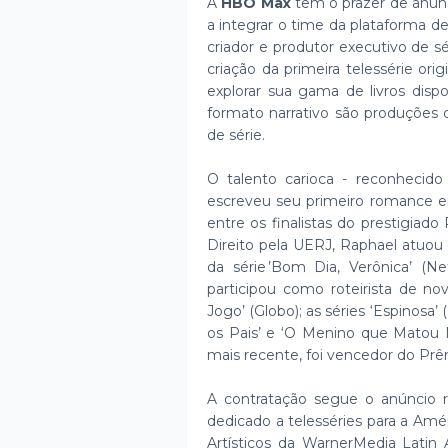
A
HBO Max
tem o prazer de anunc
a integrar o time da plataforma 
criador e produtor executivo de sé
criação da primeira telessérie or
explorar sua gama de livros disp
formato narrativo são produções
de série.
O talento carioca - reconhecido 
escreveu seu primeiro romance em 
entre os finalistas do prestigia
Direito pela UERJ, Raphael atuou 
da série ’Bom Dia, Verônica’ (N
participou como roteirista de no
Jogo’ (Globo); as séries ‘Espinosa’
os Pais’ e ‘O Menino que Matou 
mais recente, foi vencedor do Prê
A contratação segue o anúncio
dedicado a telesséries para a Amé
Artísticos da WarnerMedia Latin