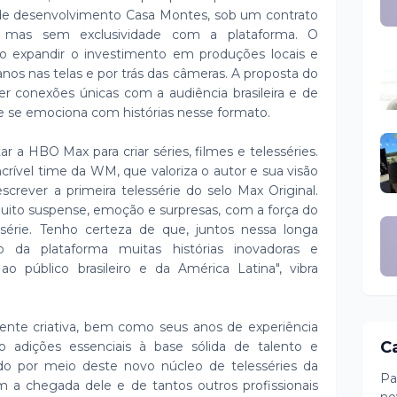
 de desenvolvimento Casa Montes, sob um contrato
a, mas sem exclusividade com a plataforma. O
 expandir o investimento em produções locais e
anos nas telas e por trás das câmeras. A proposta do
r conexões únicas com a audiência brasileira e de
e e se emociona com histórias nesse formato.
 a HBO Max para criar séries, filmes e telesséries.
crível time da WM, que valoriza o autor e sua visão
screver a primeira telessérie do selo Max Original.
uito suspense, emoção e surpresas, com a força do
rie. Tenho certeza de que, juntos nessa longa
o da plataforma muitas histórias inovadoras e
 público brasileiro e da América Latina", vibra
nte criativa, bem como seus anos de experiência
C
ão adições essenciais à base sólida de talento e
do por meio deste novo núcleo de telesséries da
Pa
a chegada dele e de tantos outros profissionais