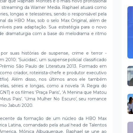
iar que Raphael Montes é o mais novo profissional
de streaming da Warner Media. Raphael atuará como
ries, longas e telesséries, sendo o responsável pela
iginal da HBO Max, sob o selo Max Original, além de
oníveis para adaptação. Sua estratégia para o novo
 de dramaturgia com a base do melodrama e ritmo
por suas histórias de suspense, crime e terror -
2010; ’Suicidas’, um suspense policial classificado
do Prêmio São Paulo de Literatura 2013. Formado em
como criador, roteirista-chefe e produtor executivo
etflix). Além disso, nos últimos anos ele também
velas, séries e longas, como a novela ‘A Regra do
 (GNT) e os filmes ‘Praça Paris’, ‘A Menina que Matou
Meus Pais’. ‘Uma Mulher No Escuro', seu romance
mio Jabuti 2020.
 recente da formação de um núcleo da HBO Max
rica Latina, comandado pela atual head de Talentos
 America, Mônica Albuquerque. Raphael se une ao