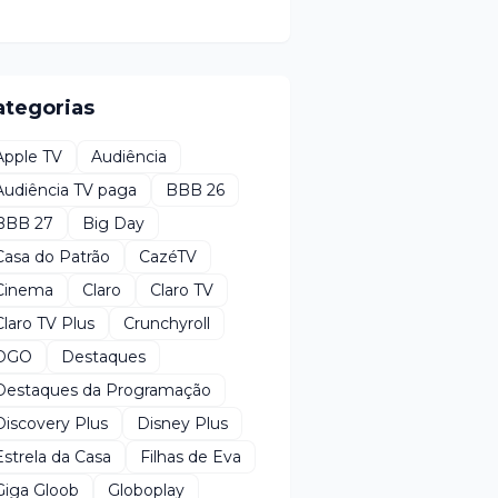
ategorias
Apple TV
Audiência
Audiência TV paga
BBB 26
BBB 27
Big Day
Casa do Patrão
CazéTV
Cinema
Claro
Claro TV
Claro TV Plus
Crunchyroll
DGO
Destaques
Destaques da Programação
Discovery Plus
Disney Plus
Estrela da Casa
Filhas de Eva
Giga Gloob
Globoplay