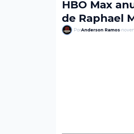
HBO Max anu
de Raphael 
Por
Anderson Ramos
-
novem