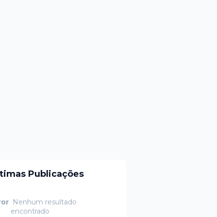
ltimas Publicações
ror
Nenhum resultado
encontrado