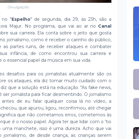
Divulgação
 no "
Espelho
" de segunda, dia 29, às 23h, são a
ntora Majur. No programa, que vai ao ar no
Canal
obre sua carreira. Ela conta sobre o jeito que gosta
o jornalismo, como é receber o carinho do público,
 as partes ruins, de receber ataques e combater
ua infância, de como encontrou sua carreira e
e o essencial papel da música em sua vida.
s desafios para os jornalistas atualmente são os
obre os ataques, ela diz tomar muito cuidado com o
s, diz que a solução está na educação. "As fake news,
ser jornalista para ficar desmentindo. O jornalismo
, antes de eu falar qualquer coisa lá no vídeo, a
checou, que apurou, ligou, reconfirmou, até chegar
 significa que não cometamos erros, cometemos às
orque é o nosso papel. Agora ter que lidar com o 'tio
ó uma manchete, isso é uma dureza. Acho que vai
jornalismo, de desde criança, as crianças serem