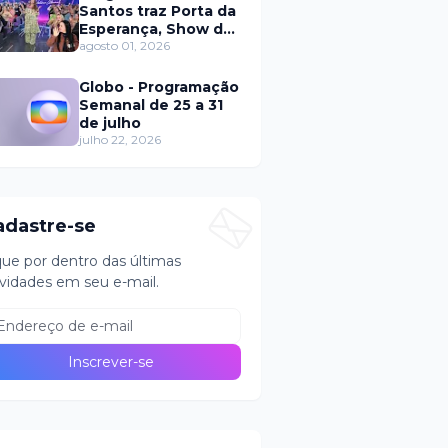
Santos traz Porta da
Esperança, Show de
Calouros e Qual é a
agosto 01, 2026
Música neste
domingo (2)
Globo - Programação
Semanal de 25 a 31
de julho
julho 22, 2026
adastre-se
que por dentro das últimas
vidades em seu e-mail.