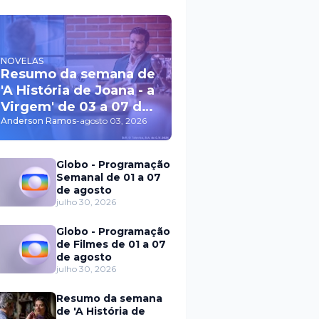
NOVELAS
Resumo da semana de
'A História de Joana - a
Virgem' de 03 a 07 de
agosto
Anderson Ramos
-
agosto 03, 2026
Globo - Programação
Semanal de 01 a 07
de agosto
julho 30, 2026
Globo - Programação
de Filmes de 01 a 07
de agosto
julho 30, 2026
Resumo da semana
de 'A História de