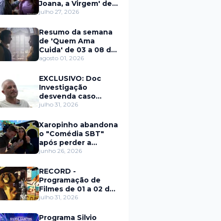
Joana, a Virgem' de
27 a 31 de julho
julho 27, 2026
Resumo da semana
de 'Quem Ama
Cuida' de 03 a 08 de
agosto
agosto 01, 2026
EXCLUSIVO: Doc
Investigação
desvenda caso
Eduardo Martins e
julho 31, 2026
aponta mulher por
trás de fraude
Xaropinho abandona
internacional
o "Comédia SBT"
após perder a
paciência com Sarro
junho 26, 2026
e Capella
RECORD -
Programação de
Filmes de 01 a 02 de
agosto
julho 31, 2026
Programa Silvio