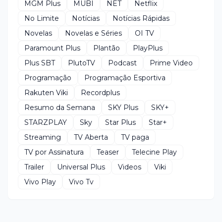
MGM Plus
MUBI
NET
Netflix
No Limite
Notícias
Notícias Rápidas
Novelas
Novelas e Séries
OI TV
Paramount Plus
Plantão
PlayPlus
Plus SBT
PlutoTV
Podcast
Prime Video
Programação
Programação Esportiva
Rakuten Viki
Recordplus
Resumo da Semana
SKY Plus
SKY+
STARZPLAY
Sky
Star Plus
Star+
Streaming
TV Aberta
TV paga
TV por Assinatura
Teaser
Telecine Play
Trailer
Universal Plus
Videos
Viki
Vivo Play
Vivo Tv