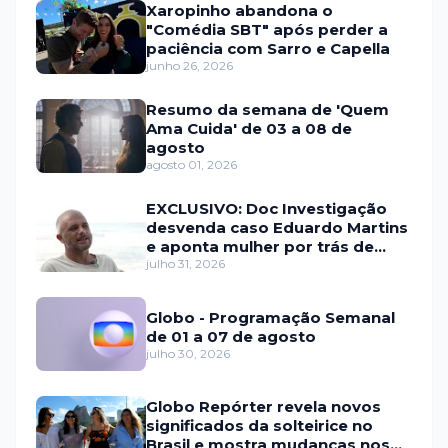
Xaropinho abandona o
"Comédia SBT" após perder a
paciência com Sarro e Capella
junho 26, 2026
Resumo da semana de 'Quem
Ama Cuida' de 03 a 08 de
agosto
agosto 01, 2026
EXCLUSIVO: Doc Investigação
desvenda caso Eduardo Martins
e aponta mulher por trás de
fraude internacional
julho 31, 2026
Globo - Programação Semanal
de 01 a 07 de agosto
julho 30, 2026
Globo Repórter revela novos
significados da solteirice no
Brasil e mostra mudanças nos