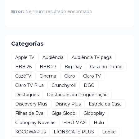
Error:
Nenhum resultado encontrado
Categorias
Apple TV
Audiência
Audiência TV paga
BBB 26
BBB 27
Big Day
Casa do Patrão
CazéTV
Cinema
Claro
Claro TV
Claro TV Plus
Crunchyroll
DGO
Destaques
Destaques da Programação
Discovery Plus
Disney Plus
Estrela da Casa
Filhas de Eva
Giga Gloob
Globoplay
Globoplay Novelas
HBO MAX
Hulu
KOCOWAPlus
LIONSGATE PLUS
Looke