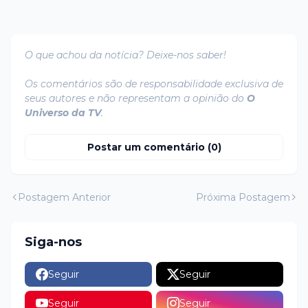
O que achou da notícia? Deixe-nos saber!
Os comentários são de responsabilidade exclusiva de
seus autores e não representam a opinião do
O
Universo da TV
.
Postar um comentário (0)
Postagem Anterior
Próxima Postagem
Siga-nos
Seguir
Seguir
Seguir
Seguir