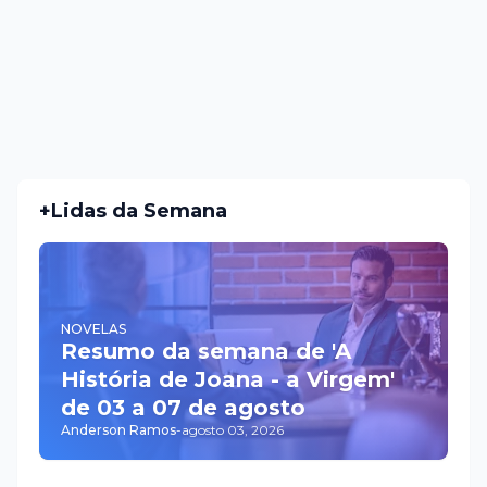
+Lidas da Semana
NOVELAS
Resumo da semana de 'A
História de Joana - a Virgem'
de 03 a 07 de agosto
Anderson Ramos
-
agosto 03, 2026