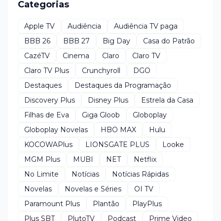
Categorias
Apple TV
Audiência
Audiência TV paga
BBB 26
BBB 27
Big Day
Casa do Patrão
CazéTV
Cinema
Claro
Claro TV
Claro TV Plus
Crunchyroll
DGO
Destaques
Destaques da Programação
Discovery Plus
Disney Plus
Estrela da Casa
Filhas de Eva
Giga Gloob
Globoplay
Globoplay Novelas
HBO MAX
Hulu
KOCOWAPlus
LIONSGATE PLUS
Looke
MGM Plus
MUBI
NET
Netflix
No Limite
Notícias
Notícias Rápidas
Novelas
Novelas e Séries
OI TV
Paramount Plus
Plantão
PlayPlus
Plus SBT
PlutoTV
Podcast
Prime Video