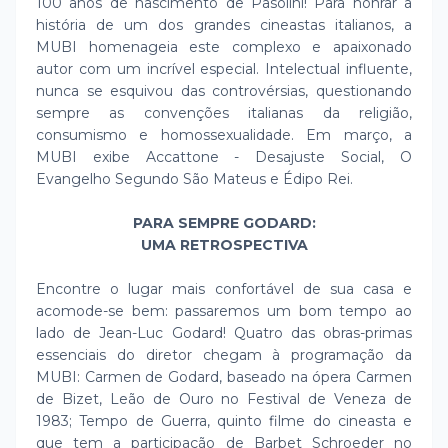
100 anos de nascimento de Pasolini! Para honrar a
história de um dos grandes cineastas italianos, a
MUBI homenageia este complexo e apaixonado
autor com um incrível especial. Intelectual influente,
nunca se esquivou das controvérsias, questionando
sempre as convenções italianas da religião,
consumismo e homossexualidade. Em março, a
MUBI exibe Accattone - Desajuste Social, O
Evangelho Segundo São Mateus e Édipo Rei.
PARA SEMPRE GODARD:
UMA RETROSPECTIVA
Encontre o lugar mais confortável de sua casa e
acomode-se bem: passaremos um bom tempo ao
lado de Jean-Luc Godard! Quatro das obras-primas
essenciais do diretor chegam à programação da
MUBI: Carmen de Godard, baseado na ópera Carmen
de Bizet, Leão de Ouro no Festival de Veneza de
1983; Tempo de Guerra, quinto filme do cineasta e
que tem a participação de Barbet Schroeder no