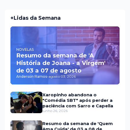
+Lidas da Semana
NOVELAS
Resumo da semana de 'A
História de Joana - a Virgem'
de 03 a 07 de agosto
Anderson Ramos
-
agosto 03, 2026
Xaropinho abandona o
"Comédia SBT" após perder a
paciência com Sarro e Capella
junho 26, 2026
Resumo da semana de 'Quem
Ama Cuida' de 03 a 08 de