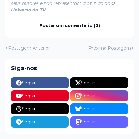
seus autores e não representam a opinião do
O
Universo da TV
.
Postar um comentário (0)
Postagem Anterior
Próxima Postagem
Siga-nos
Seguir
Seguir
Seguir
Seguir
Seguir
Seguir
Seguir
Seguir