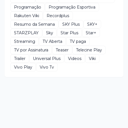
Programação
Programação Esportiva
Rakuten Viki
Recordplus
Resumo da Semana
SKY Plus
SKY+
STARZPLAY
Sky
Star Plus
Star+
Streaming
TV Aberta
TV paga
TV por Assinatura
Teaser
Telecine Play
Trailer
Universal Plus
Videos
Viki
Vivo Play
Vivo Tv