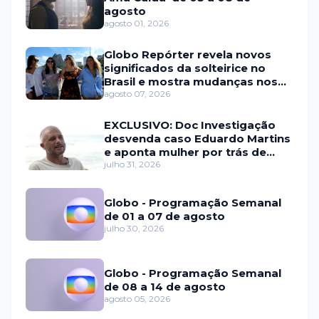
agosto
agosto 01, 2026
Globo Repórter revela novos
significados da solteirice no
Brasil e mostra mudanças nos
relacionamentos
agosto 07, 2026
EXCLUSIVO: Doc Investigação
desvenda caso Eduardo Martins
e aponta mulher por trás de
fraude internacional
julho 31, 2026
Globo - Programação Semanal
de 01 a 07 de agosto
julho 30, 2026
Globo - Programação Semanal
de 08 a 14 de agosto
agosto 05, 2026