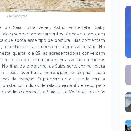
Divulgação
do Saia Justa Verão, Astrid Fontenelle, Gaby
ty falam sobre comportamentos tóxicos e como, em
a que adota esse tipo de postura. Elas comentam
is, reconhecer as atitudes e mudar esse cenário. No
esta quarta, dia 23, as apresentadoras conversam
como o uso do celular pode ser associado a menos
. No final do programa, as Saias sorteiam na roleta
o sexo, aventuras, perrengues e alegrias, para
típicas da estação. O programa conta ainda com a
lunista, com dicas de relacionamento e sexo pelo
episódios semanais, o Saia Justa Verão vai ao ar às