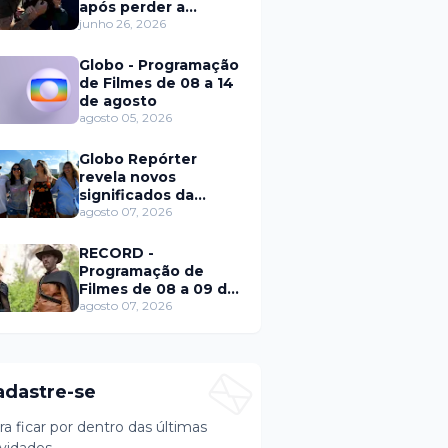
após perder a
paciência com Sarro
junho 26, 2026
e Capella
Globo - Programação
de Filmes de 08 a 14
de agosto
agosto 05, 2026
Globo Repórter
revela novos
significados da
solteirice no Brasil e
agosto 07, 2026
mostra mudanças
nos relacionamentos
RECORD -
Programação de
Filmes de 08 a 09 de
agosto
agosto 07, 2026
adastre-se
ra ficar por dentro das últimas