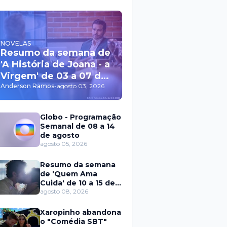
NOVELAS
Resumo da semana de
'A História de Joana - a
Virgem' de 03 a 07 de
agosto
Anderson Ramos
-
agosto 03, 2026
Globo - Programação
Semanal de 08 a 14
de agosto
agosto 05, 2026
Resumo da semana
de 'Quem Ama
Cuida' de 10 a 15 de
agosto
agosto 08, 2026
Xaropinho abandona
o "Comédia SBT"