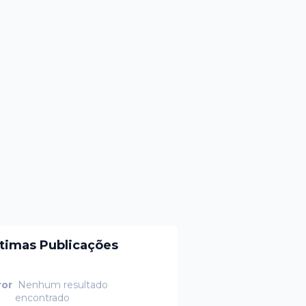
ltimas Publicações
ror
Nenhum resultado
encontrado