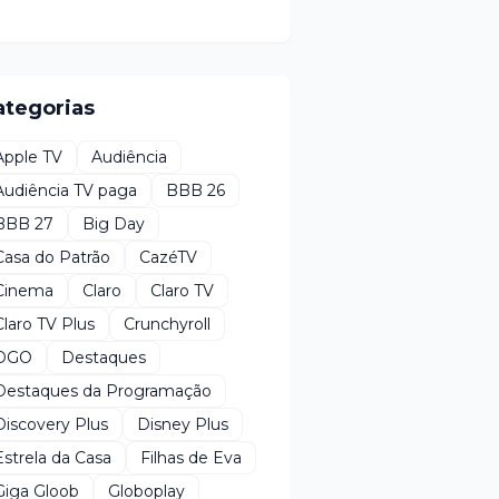
ategorias
Apple TV
Audiência
Audiência TV paga
BBB 26
BBB 27
Big Day
Casa do Patrão
CazéTV
Cinema
Claro
Claro TV
Claro TV Plus
Crunchyroll
DGO
Destaques
Destaques da Programação
Discovery Plus
Disney Plus
Estrela da Casa
Filhas de Eva
Giga Gloob
Globoplay