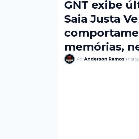
GNT exibe úl
Saia Justa Ve
comportamen
memórias, ne
Por
Anderson Ramos
-
março