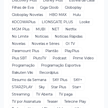
Discovery Plus
Disney Plus
Estrela da Casa
Filhas de Eva
Giga Gloob
Globoplay
Globoplay Novelas
HBO MAX
Hulu
KOCOWAPlus
LIONSGATE PLUS
Looke
MGM Plus
MUBI
NET
Netflix
No Limite
Notícias
Notícias Rápidas
Novelas
Novelas e Séries
OI TV
Paramount Plus
Plantão
PlayPlus
Plus SBT
PlutoTV
Podcast
Prime Video
Programação
Programação Esportiva
Rakuten Viki
Recordplus
Resumo da Semana
SKY Plus
SKY+
STARZPLAY
Sky
Star Plus
Star+
Streaming
TV Aberta
TV paga
TV por Assinatura
Teaser
Telecine Play