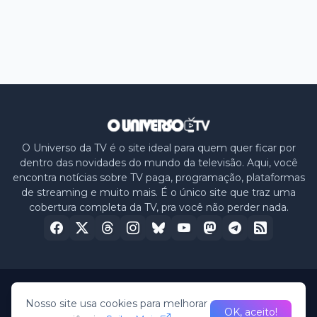
O Universo da TV é o site ideal para quem quer ficar por
dentro das novidades do mundo da televisão. Aqui, você
encontra notícias sobre TV paga, programação, plataformas
de streaming e muito mais. É o único site que traz uma
cobertura completa da TV, pra você não perder nada.
Home
Sobre nós
Política de Privacidade
Contato
Nosso site usa cookies para melhorar
OK, aceito!