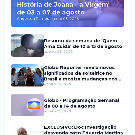
História de Joana - a Virgem'
de 03 a 07 de agosto
Anderson Ramos
-
agosto 03, 2026
Resumo da semana de 'Quem
Ama Cuida' de 10 a 15 de agosto
agosto 08, 2026
Globo Repórter revela novos
significados da solteirice no
Brasil e mostra mudanças nos
relacionamentos
agosto 07, 2026
Globo - Programação Semanal
de 08 a 14 de agosto
agosto 05, 2026
EXCLUSIVO: Doc Investigação
desvenda caso Eduardo Martins