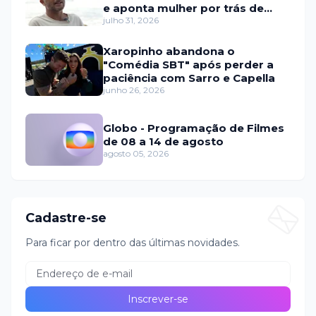
e aponta mulher por trás de
fraude internacional
julho 31, 2026
Xaropinho abandona o
"Comédia SBT" após perder a
paciência com Sarro e Capella
junho 26, 2026
Globo - Programação de Filmes
de 08 a 14 de agosto
agosto 05, 2026
Cadastre-se
Para ficar por dentro das últimas novidades.