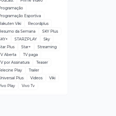
Podcast
Prime Video
Programação
Programação Esportiva
Rakuten Viki
Recordplus
Resumo da Semana
SKY Plus
SKY+
STARZPLAY
Sky
Star Plus
Star+
Streaming
TV Aberta
TV paga
TV por Assinatura
Teaser
Telecine Play
Trailer
Universal Plus
Videos
Viki
Vivo Play
Vivo Tv