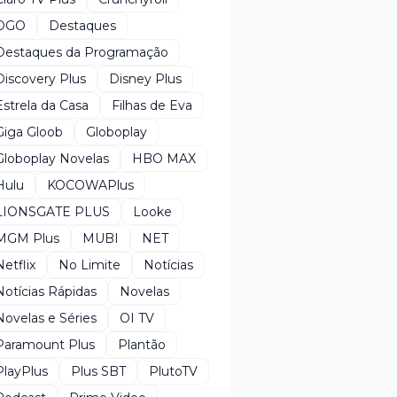
DGO
Destaques
Destaques da Programação
Discovery Plus
Disney Plus
Estrela da Casa
Filhas de Eva
Giga Gloob
Globoplay
Globoplay Novelas
HBO MAX
Hulu
KOCOWAPlus
LIONSGATE PLUS
Looke
MGM Plus
MUBI
NET
Netflix
No Limite
Notícias
Notícias Rápidas
Novelas
Novelas e Séries
OI TV
Paramount Plus
Plantão
PlayPlus
Plus SBT
PlutoTV