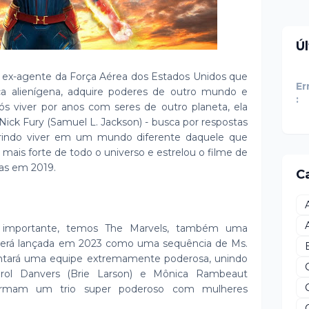
Ú
a ex-agente da Força Aérea dos Estados Unidos que
Er
 alienígena, adquire poderes de outro mundo e
:
s viver por anos com seres de outro planeta, ela
 Nick Fury (Samuel L. Jackson) - busca por respostas
obrindo viver em um mundo diferente daquele que
 mais forte de todo o universo e estrelou o filme de
as em 2019.
C
 importante, temos The Marvels, também uma
 será lançada em 2023 como uma sequência de Ms.
juntará uma equipe extremamente poderosa, unindo
arol Danvers (Brie Larson) e Mônica Rambeaut
 formam um trio super poderoso com mulheres