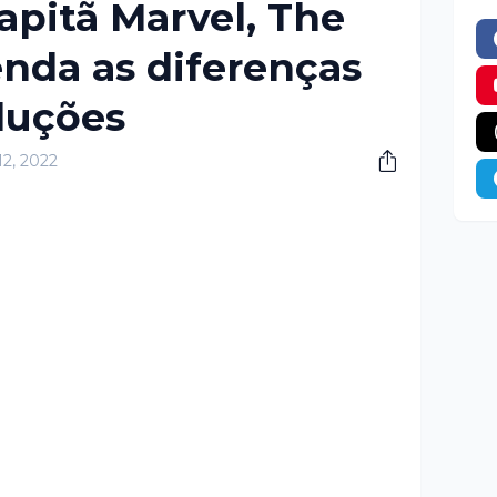
apitã Marvel, The
enda as diferenças
duções
12, 2022