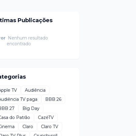
ltimas Publicações
ror
Nenhum resultado
encontrado
ategorias
Apple TV
Audiência
Audiência TV paga
BBB 26
BBB 27
Big Day
Casa do Patrão
CazéTV
Cinema
Claro
Claro TV
Claro TV Plus
Crunchyroll