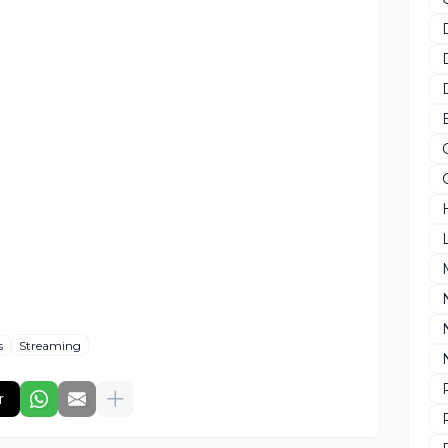
s
Streaming
r