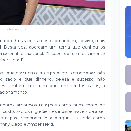
Divulgação
enato e Cristiane Cardoso comandam, ao vivo, mais
l
. Desta vez, abordam um tema que ganhou os
ternacional e nacional: "Lições de um casamento
mber Heard".
oas que possuem certos problemas emocionais não
 sadio e que dinheiro, beleza e sucesso, não
 Eles também mostram que, em muitos casos, a
lacionamento.
ionamentos amorosos mágicos como num conto de
r custo, são os ingredientes indispensáveis para ser
veitam para responder esta pergunta usando como
 Johnny Depp e Amber Herd.