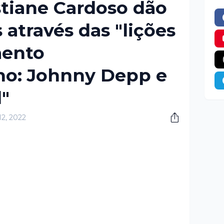
stiane Cardoso dão
s através das "lições
mento
no: Johnny Depp e
"
12, 2022