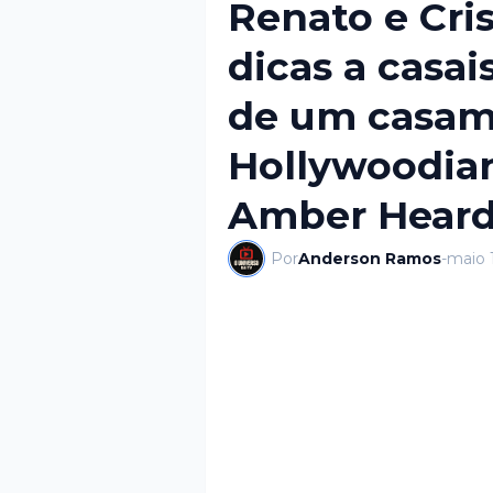
Renato e Cri
dicas a casai
de um casa
Hollywoodia
Amber Heard
Por
Anderson Ramos
-
maio 