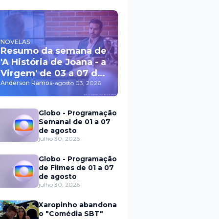
NOVELAS
Resumo da semana de
'A História de Joana - a
Virgem' de 03 a 07 de
agosto
Anderson Ramos
-
agosto 03, 2026
Globo - Programação
Semanal de 01 a 07
de agosto
julho 30, 2026
Globo - Programação
de Filmes de 01 a 07
de agosto
julho 30, 2026
Xaropinho abandona
o "Comédia SBT"