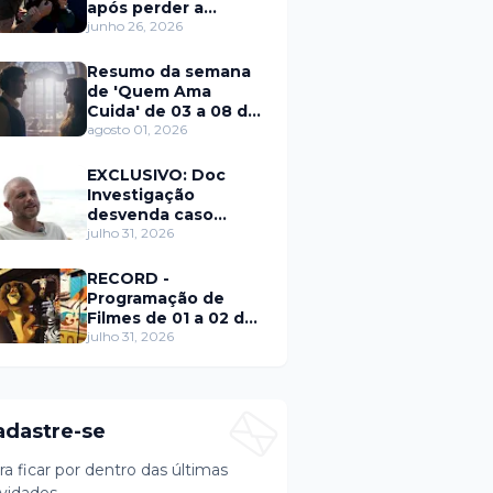
após perder a
paciência com Sarro
junho 26, 2026
e Capella
Resumo da semana
de 'Quem Ama
Cuida' de 03 a 08 de
agosto
agosto 01, 2026
EXCLUSIVO: Doc
Investigação
desvenda caso
Eduardo Martins e
julho 31, 2026
aponta mulher por
trás de fraude
RECORD -
internacional
Programação de
Filmes de 01 a 02 de
agosto
julho 31, 2026
adastre-se
ra ficar por dentro das últimas