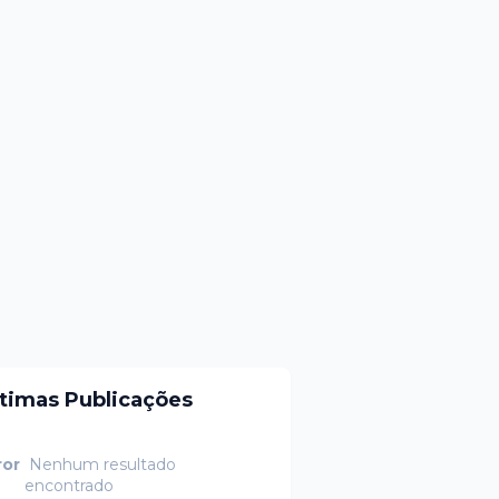
ltimas Publicações
ror
Nenhum resultado
encontrado