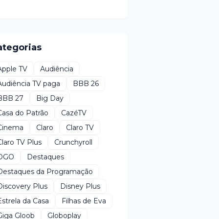
ategorias
Apple TV
Audiência
Audiência TV paga
BBB 26
BBB 27
Big Day
Casa do Patrão
CazéTV
Cinema
Claro
Claro TV
Claro TV Plus
Crunchyroll
DGO
Destaques
Destaques da Programação
Discovery Plus
Disney Plus
Estrela da Casa
Filhas de Eva
Giga Gloob
Globoplay