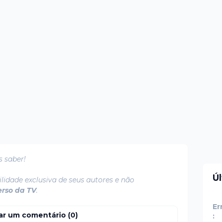
s saber!
Ú
lidade exclusiva de seus autores e não
erso da TV
.
Er
ar um comentário (0)
: