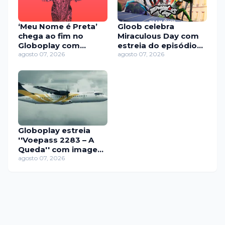
‘Meu Nome é Preta’
Gloob celebra
chega ao fim no
Miraculous Day com
Globoplay com
estreia do episódio
episódio especial no
agosto 07, 2026
final da sexta
agosto 07, 2026
aniversário de Preta
temporada de
Gil
Miraculous: As
Aventuras de
Ladybug
Globoplay estreia
''Voepass 2283 – A
Queda'' com imagens
inéditas e
agosto 07, 2026
depoimentos sobre
acidente aéreo