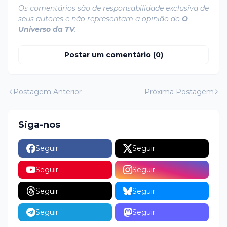
Os comentários são de responsabilidade exclusiva de
seus autores e não representam a opinião do
O
Universo da TV
.
Postar um comentário (0)
Postagem Anterior
Próxima Postagem
Siga-nos
Seguir
Seguir
Seguir
Seguir
Seguir
Seguir
Seguir
Seguir