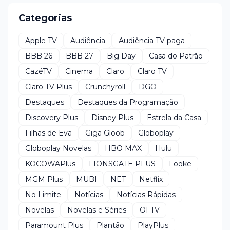
Categorias
Apple TV
Audiência
Audiência TV paga
BBB 26
BBB 27
Big Day
Casa do Patrão
CazéTV
Cinema
Claro
Claro TV
Claro TV Plus
Crunchyroll
DGO
Destaques
Destaques da Programação
Discovery Plus
Disney Plus
Estrela da Casa
Filhas de Eva
Giga Gloob
Globoplay
Globoplay Novelas
HBO MAX
Hulu
KOCOWAPlus
LIONSGATE PLUS
Looke
MGM Plus
MUBI
NET
Netflix
No Limite
Notícias
Notícias Rápidas
Novelas
Novelas e Séries
OI TV
Paramount Plus
Plantão
PlayPlus