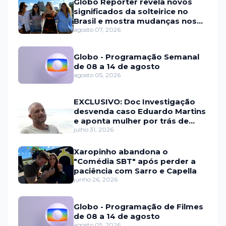
Globo Repórter revela novos
significados da solteirice no
Brasil e mostra mudanças nos
relacionamentos
agosto 07, 2026
Globo - Programação Semanal
de 08 a 14 de agosto
agosto 05, 2026
EXCLUSIVO: Doc Investigação
desvenda caso Eduardo Martins
e aponta mulher por trás de
fraude internacional
julho 31, 2026
Xaropinho abandona o
"Comédia SBT" após perder a
paciência com Sarro e Capella
junho 26, 2026
Globo - Programação de Filmes
de 08 a 14 de agosto
agosto 05, 2026