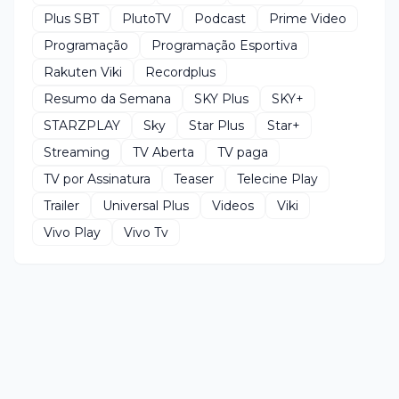
Plus SBT
PlutoTV
Podcast
Prime Video
Programação
Programação Esportiva
Rakuten Viki
Recordplus
Resumo da Semana
SKY Plus
SKY+
STARZPLAY
Sky
Star Plus
Star+
Streaming
TV Aberta
TV paga
TV por Assinatura
Teaser
Telecine Play
Trailer
Universal Plus
Videos
Viki
Vivo Play
Vivo Tv