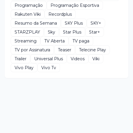
Programação
Programação Esportiva
Rakuten Viki
Recordplus
Resumo da Semana
SKY Plus
SKY+
STARZPLAY
Sky
Star Plus
Star+
Streaming
TV Aberta
TV paga
TV por Assinatura
Teaser
Telecine Play
Trailer
Universal Plus
Videos
Viki
Vivo Play
Vivo Tv