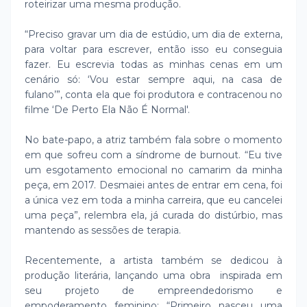
roteirizar uma mesma produção.
“Preciso gravar um dia de estúdio, um dia de externa,
para voltar para escrever, então isso eu conseguia
fazer. Eu escrevia todas as minhas cenas em um
cenário só: ‘Vou estar sempre aqui, na casa de
fulano’”, conta ela que foi produtora e contracenou no
filme ‘De Perto Ela Não É Normal'.
No bate-papo, a atriz também fala sobre o momento
em que sofreu com a síndrome de burnout. “Eu tive
um esgotamento emocional no camarim da minha
peça, em 2017. Desmaiei antes de entrar em cena, foi
a única vez em toda a minha carreira, que eu cancelei
uma peça”, relembra ela, já curada do distúrbio, mas
mantendo as sessões de terapia.
Recentemente, a artista também se dedicou à
produção literária, lançando uma obra inspirada em
seu projeto de empreendedorismo e
empoderamento feminino: “Primeiro nasceu uma