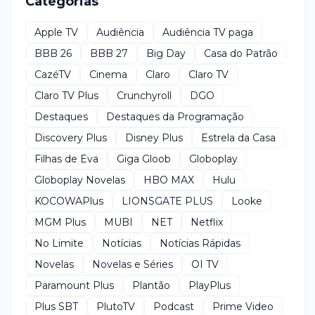
Categorias
Apple TV
Audiência
Audiência TV paga
BBB 26
BBB 27
Big Day
Casa do Patrão
CazéTV
Cinema
Claro
Claro TV
Claro TV Plus
Crunchyroll
DGO
Destaques
Destaques da Programação
Discovery Plus
Disney Plus
Estrela da Casa
Filhas de Eva
Giga Gloob
Globoplay
Globoplay Novelas
HBO MAX
Hulu
KOCOWAPlus
LIONSGATE PLUS
Looke
MGM Plus
MUBI
NET
Netflix
No Limite
Notícias
Notícias Rápidas
Novelas
Novelas e Séries
OI TV
Paramount Plus
Plantão
PlayPlus
Plus SBT
PlutoTV
Podcast
Prime Video