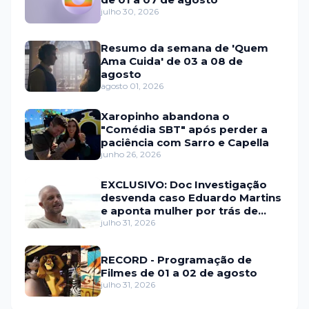
julho 30, 2026
Resumo da semana de 'Quem
Ama Cuida' de 03 a 08 de
agosto
agosto 01, 2026
Xaropinho abandona o
"Comédia SBT" após perder a
paciência com Sarro e Capella
junho 26, 2026
EXCLUSIVO: Doc Investigação
desvenda caso Eduardo Martins
e aponta mulher por trás de
fraude internacional
julho 31, 2026
RECORD - Programação de
Filmes de 01 a 02 de agosto
julho 31, 2026