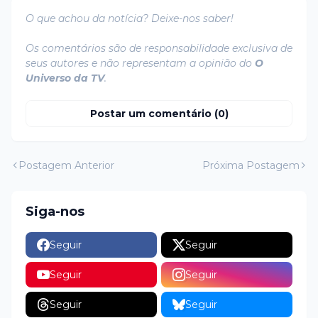
O que achou da notícia? Deixe-nos saber!
Os comentários são de responsabilidade exclusiva de
seus autores e não representam a opinião do
O
Universo da TV
.
Postar um comentário (0)
Postagem Anterior
Próxima Postagem
Siga-nos
Seguir
Seguir
Seguir
Seguir
Seguir
Seguir