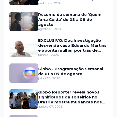
junho 26, 2026
Resumo da semana de 'Quem
Ama Cuida' de 03 a 08 de
agosto
agosto 01, 2026
EXCLUSIVO: Doc Investigação
desvenda caso Eduardo Martins
e aponta mulher por trás de
fraude internacional
julho 31, 2026
Globo - Programação Semanal
de 01 a 07 de agosto
julho 30, 2026
Globo Repórter revela novos
significados da solteirice no
Brasil e mostra mudanças nos
relacionamentos
agosto 07, 2026