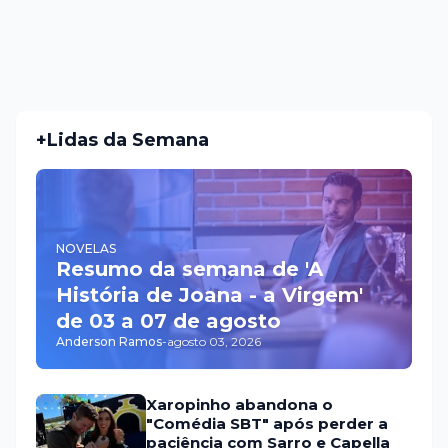
+Lidas da Semana
NOVELAS
Resumo da semana de 'A
História de Joana - a Virgem'
de 03 a 07 de agosto
Anderson Ramos
-
agosto 03, 2026
Xaropinho abandona o
"Comédia SBT" após perder a
paciência com Sarro e Capella