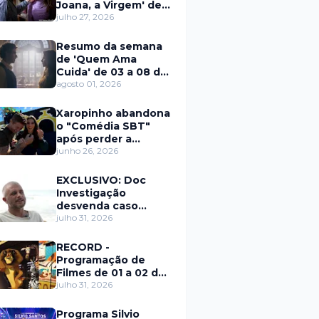
Joana, a Virgem' de
27 a 31 de julho
julho 27, 2026
Resumo da semana
de 'Quem Ama
Cuida' de 03 a 08 de
agosto
agosto 01, 2026
Xaropinho abandona
o "Comédia SBT"
após perder a
paciência com Sarro
junho 26, 2026
e Capella
EXCLUSIVO: Doc
Investigação
desvenda caso
Eduardo Martins e
julho 31, 2026
aponta mulher por
trás de fraude
RECORD -
internacional
Programação de
Filmes de 01 a 02 de
agosto
julho 31, 2026
Programa Silvio