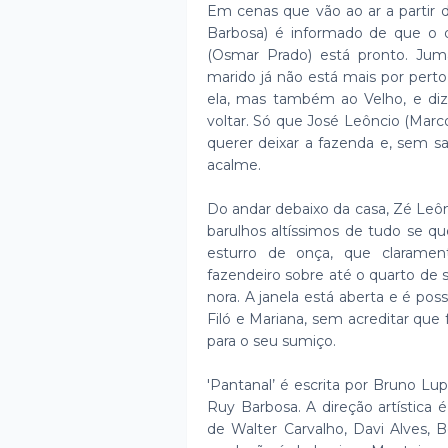
Em cenas que vão ao ar a partir de
Barbosa) é informado de que o 
(Osmar Prado) está pronto. Juma
marido já não está mais por perto
ela, mas também ao Velho, e diz
voltar. Só que José Leôncio (Marc
querer deixar a fazenda e, sem sa
acalme.
Do andar debaixo da casa, Zé Leôn
barulhos altíssimos de tudo se 
esturro de onça, que claramen
fazendeiro sobre até o quarto de 
nora. A janela está aberta e é pos
Filó e Mariana, sem acreditar qu
para o seu sumiço.
'Pantanal’ é escrita por Bruno Lup
Ruy Barbosa. A direção artística
de Walter Carvalho, Davi Alves, 