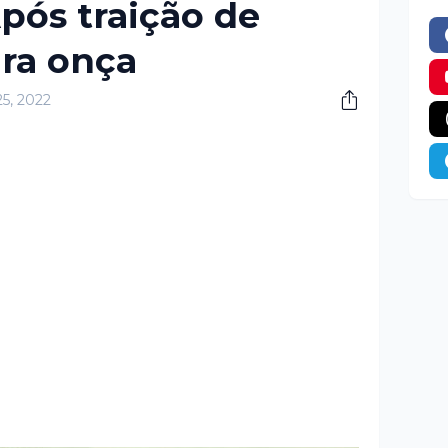
Após traição de
ira onça
25, 2022