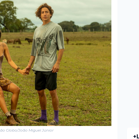
ão Globo/João Miguel Júnior
+