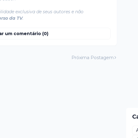
lidade exclusiva de seus autores e não
erso da TV
.
ar um comentário (0)
Próxima Postagem
C