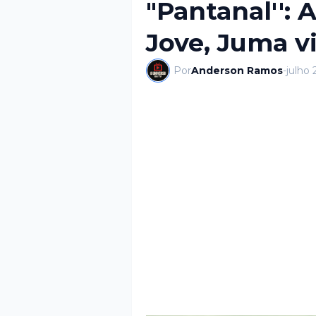
"Pantanal'': 
Jove, Juma v
Por
Anderson Ramos
-
julho 