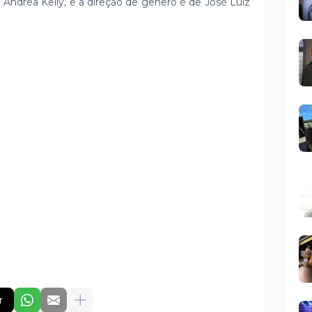
Andrea Kelly, e a direção de gênero é de José Luiz
r