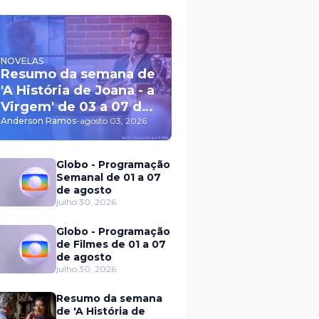
NOVELAS
Resumo da semana de
'A História de Joana - a
Virgem' de 03 a 07 de
agosto
Anderson Ramos
-
agosto 03, 2026
Globo - Programação
Semanal de 01 a 07
de agosto
julho 30, 2026
Globo - Programação
de Filmes de 01 a 07
de agosto
julho 30, 2026
Resumo da semana
de 'A História de