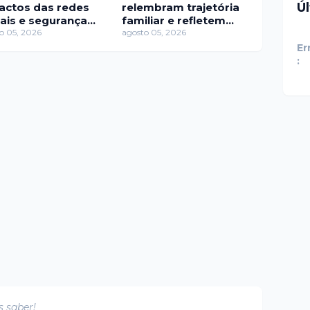
Ú
actos das redes
relembram trajetória
iais e segurança
familiar e refletem
ital em novo
o 05, 2026
sobre paternidade no
agosto 05, 2026
ódio na TV Brasil
Saia Justa
Er
:
s saber!