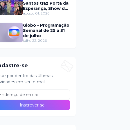
Santos traz Porta da
Esperança, Show de
Calouros e Qual é a
agosto 01, 2026
Música neste
domingo (2)
Globo - Programação
Semanal de 25 a 31
de julho
julho 22, 2026
adastre-se
que por dentro das últimas
vidades em seu e-mail.