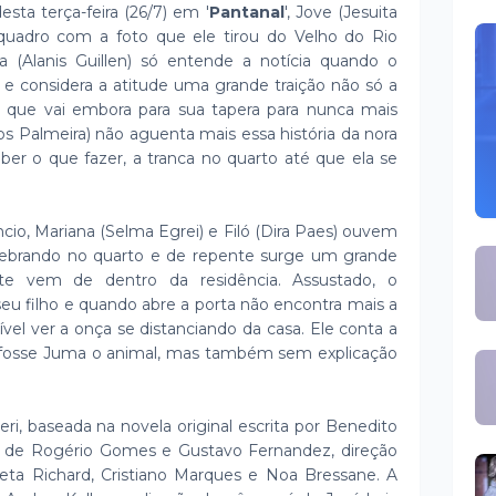
sta terça-feira (26/7) em '
Pantanal
', Jove (Jesuita
quadro com a foto que ele tirou do Velho do Rio
 (Alanis Guillen) só entende a notícia quando o
 e considera a atitude uma grande traição não só a
 que vai embora para sua tapera para nunca mais
os Palmeira) não aguenta mais essa história da nora
ber o que fazer, a tranca no quarto até que ela se
cio, Mariana (Selma Egrei) e Filó (Dira Paes) ouvem
quebrando no quarto e de repente surge um grande
te vem de dentro da residência. Assustado, o
seu filho e quando abre a porta não encontra mais a
sível ver a onça se distanciando da casa. Ele conta a
e fosse Juma o animal, mas também sem explicação
eri, baseada na novela original escrita por Benedito
 é de Rogério Gomes e Gustavo Fernandez, direção
Beta Richard, Cristiano Marques e Noa Bressane. A