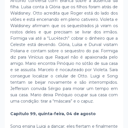
Antônio conversa com Branca sobre a ausência da
filha. Luísa conta à Glória que os filhos foram atrás de
Waldisney. Otto acredita que Roger está do lado dos
vilões e está encenando em pleno cativeiro. Violeta e
Waldisney afirmam que os sequestrados já viram os
rostos deles e que precisam se livrar dos irmãos.
Formiga vai até a “Luc4tech” cobrar o dinheiro que a
Celeste está devendo. Glória, Luísa e Durval visitam
Poliana e contam sobre o sequestro do pai. Formiga
diz para Vinícius que Raquel não é apaixonada pelo
amigo. Mario encontra Pinóquio no sótão de sua casa
e se assusta. Marcelo é nocauteado por Violeta. Sara
consegue localizar o celular de Otto. Luigi e Song
tentam se beijar novamente e são interrompidos.
Jefferson convida Sérgio para morar um tempo em
sua casa. Mario deixa Pinóquio ocupar sua casa com
uma condição: tirar a “máscara” e o capuz.
Capítulo 99, quinta-feira, 04 de agosto
Song ensina Luigi a dançar; eles flertam e finalmente