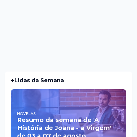
+Lidas da Semana
NOVELAS
Resumo da semana de 'A
História de Joana - a Virgem'
de 03 a 07 de agosto