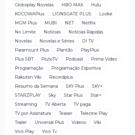
Globoplay Novelas
HBO MAX
Hulu
KOCOWAPlus
LIONSGATE PLUS
Looke
MGM Plus
MUBI
NET
Netflix
No Limite
Notícias
Notícias Rápidas
Novelas
Novelas e Séries
OI TV
Paramount Plus
Plantão
PlayPlus
Plus SBT
PlutoTV
Podcast
Prime Video
Programação
Programação Esportiva
Rakuten Viki
Recordplus
Resumo da Semana
SKY Plus
SKY+
STARZPLAY
Sky
Star Plus
Star+
Streaming
TV Aberta
TV paga
TV por Assinatura
Teaser
Telecine Play
Trailer
Universal Plus
Videos
Viki
Vivo Play
Vivo Tv