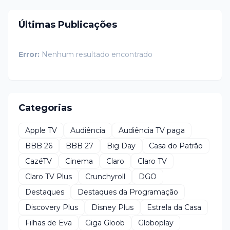
Últimas Publicações
Error:
Nenhum resultado encontrado
Categorias
Apple TV
Audiência
Audiência TV paga
BBB 26
BBB 27
Big Day
Casa do Patrão
CazéTV
Cinema
Claro
Claro TV
Claro TV Plus
Crunchyroll
DGO
Destaques
Destaques da Programação
Discovery Plus
Disney Plus
Estrela da Casa
Filhas de Eva
Giga Gloob
Globoplay