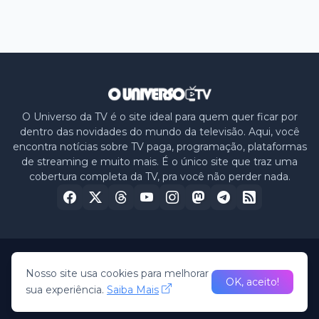
O Universo da TV é o site ideal para quem quer ficar por
dentro das novidades do mundo da televisão. Aqui, você
encontra notícias sobre TV paga, programação, plataformas
de streaming e muito mais. É o único site que traz uma
cobertura completa da TV, pra você não perder nada.
Home
Sobre nós
Política de Privacidade
Contato
Nosso site usa cookies para melhorar
OK, aceito!
sua experiência.
Saiba Mais
© 2026 -
O Universo da TV
• All Rights Reserved