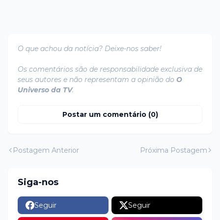
O que achou da notícia? Deixe-nos saber!
Os comentários são de responsabilidade exclusiva de
seus autores e não representam a opinião do
O
Universo da TV
.
Postar um comentário (0)
Postagem Anterior
Próxima Postagem
Siga-nos
Seguir
Seguir