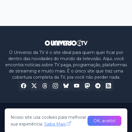
O Universo da TV é o site ideal para quem quer ficar por
dentro das novidades do mundo da televisão. Aqui, você
encontra notícias sobre TV paga, programação, plataformas
de streaming e muito mais. É o único site que traz uma
cobertura completa da TV, pra você não perder nada.
Home
Sobre nós
Política de Privacidade
Contato
Nosso site usa cookies para melhorar
OK, aceito!
sua experiência.
Saiba Mais
© 2026 -
O Universo da TV
• All Rights Reserved