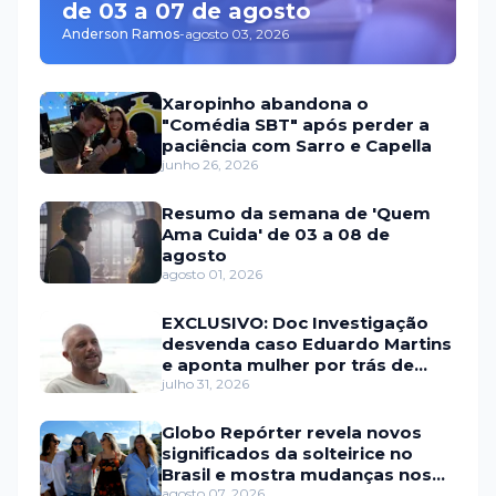
de 03 a 07 de agosto
Anderson Ramos
-
agosto 03, 2026
Xaropinho abandona o
"Comédia SBT" após perder a
paciência com Sarro e Capella
junho 26, 2026
Resumo da semana de 'Quem
Ama Cuida' de 03 a 08 de
agosto
agosto 01, 2026
EXCLUSIVO: Doc Investigação
desvenda caso Eduardo Martins
e aponta mulher por trás de
fraude internacional
julho 31, 2026
Globo Repórter revela novos
significados da solteirice no
Brasil e mostra mudanças nos
relacionamentos
agosto 07, 2026