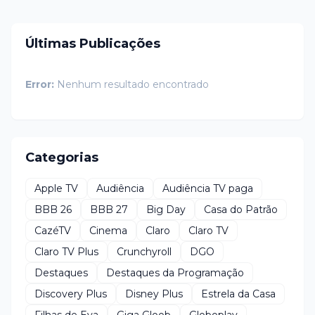
Últimas Publicações
Error:
Nenhum resultado encontrado
Categorias
Apple TV
Audiência
Audiência TV paga
BBB 26
BBB 27
Big Day
Casa do Patrão
CazéTV
Cinema
Claro
Claro TV
Claro TV Plus
Crunchyroll
DGO
Destaques
Destaques da Programação
Discovery Plus
Disney Plus
Estrela da Casa
Filhas de Eva
Giga Gloob
Globoplay