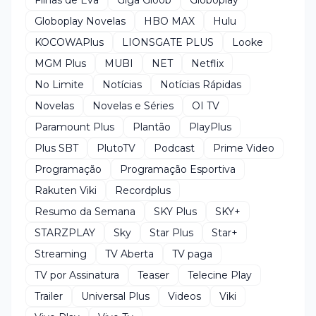
Globoplay Novelas
HBO MAX
Hulu
KOCOWAPlus
LIONSGATE PLUS
Looke
MGM Plus
MUBI
NET
Netflix
No Limite
Notícias
Notícias Rápidas
Novelas
Novelas e Séries
OI TV
Paramount Plus
Plantão
PlayPlus
Plus SBT
PlutoTV
Podcast
Prime Video
Programação
Programação Esportiva
Rakuten Viki
Recordplus
Resumo da Semana
SKY Plus
SKY+
STARZPLAY
Sky
Star Plus
Star+
Streaming
TV Aberta
TV paga
TV por Assinatura
Teaser
Telecine Play
Trailer
Universal Plus
Videos
Viki