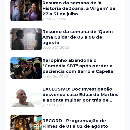
Resumo da semana de 'A
História de Joana, a Virgem' de
27 a 31 de julho
julho 27, 2026
Resumo da semana de 'Quem
Ama Cuida' de 03 a 08 de
agosto
agosto 01, 2026
Xaropinho abandona o
"Comédia SBT" após perder a
paciência com Sarro e Capella
junho 26, 2026
EXCLUSIVO: Doc Investigação
desvenda caso Eduardo Martins
e aponta mulher por trás de
fraude internacional
julho 31, 2026
RECORD - Programação de
Filmes de 01 a 02 de agosto