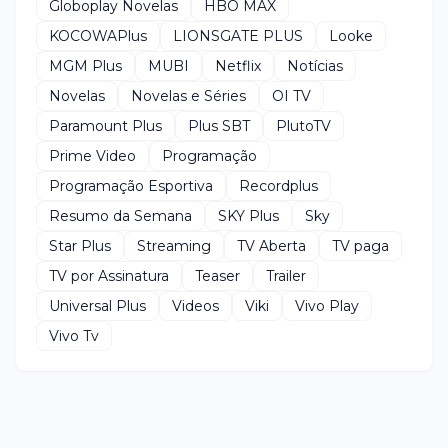
Globoplay Novelas
HBO MAX
KOCOWAPlus
LIONSGATE PLUS
Looke
MGM Plus
MUBI
Netflix
Notícias
Novelas
Novelas e Séries
OI TV
Paramount Plus
Plus SBT
PlutoTV
Prime Video
Programação
Programação Esportiva
Recordplus
Resumo da Semana
SKY Plus
Sky
Star Plus
Streaming
TV Aberta
TV paga
TV por Assinatura
Teaser
Trailer
Universal Plus
Videos
Viki
Vivo Play
Vivo Tv