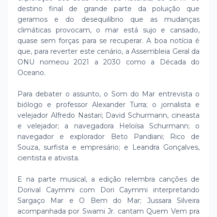
destino final de grande parte da poluição que
geramos e do desequilíbrio que as mudanças
climáticas provocam, o mar está sujo e cansado,
quase sem forças para se recuperar. A boa notícia é
que, para reverter este cenário, a Assembleia Geral da
ONU nomeou 2021 a 2030 como a Década do
Oceano.
Para debater o assunto, o Som do Mar entrevista o
biólogo e professor Alexander Turra; o jornalista e
velejador Alfredo Nastari; David Schurmann, cineasta
e velejador; a navegadora Heloísa Schurmann; o
navegador e explorador Beto Pandiani; Rico de
Souza, surfista e empresário; e Leandra Gonçalves,
cientista e ativista.
E na parte musical, a edição relembra canções de
Dorival Caymmi com Dori Caymmi interpretando
Sargaço Mar e O Bem do Mar; Jussara Silveira
acompanhada por Swami Jr. cantam Quem Vem pra