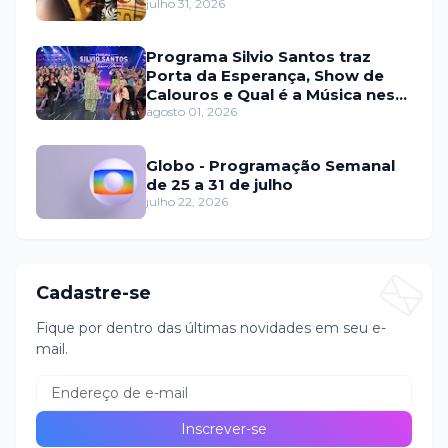
julho 31, 2026
Programa Silvio Santos traz
Porta da Esperança, Show de
Calouros e Qual é a Música neste
domingo (2)
agosto 01, 2026
Globo - Programação Semanal
de 25 a 31 de julho
julho 22, 2026
Cadastre-se
Fique por dentro das últimas novidades em seu e-
mail.