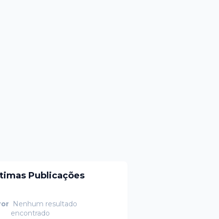
ltimas Publicações
ror
Nenhum resultado
encontrado