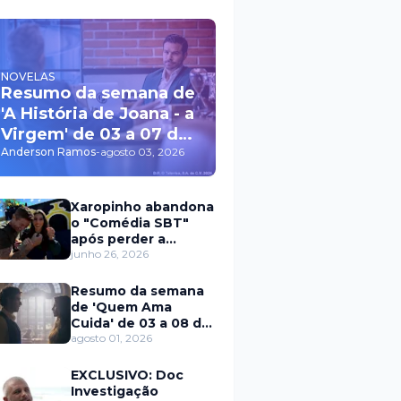
NOVELAS
Resumo da semana de
'A História de Joana - a
Virgem' de 03 a 07 de
agosto
Anderson Ramos
-
agosto 03, 2026
Xaropinho abandona
o "Comédia SBT"
após perder a
paciência com Sarro
junho 26, 2026
e Capella
Resumo da semana
de 'Quem Ama
Cuida' de 03 a 08 de
agosto
agosto 01, 2026
EXCLUSIVO: Doc
Investigação