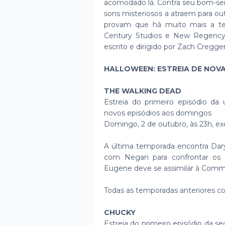
acomodado lá. Contra seu bom-sen
sons misteriosos a atraem para ou
provam que há muito mais a t
Century Studios e New Regency,
escrito e dirigido por Zach Cregger
HALLOWEEN: ESTREIA DE NOV
THE WALKING DEAD
Estreia do primeiro episódio da
novos episódios aos domingos
Domingo, 2 de outubro, às 23h, e
A última temporada encontra Dar
com Negan para confrontar os R
Eugene deve se assimilar à Commo
Todas as temporadas anteriores co
CHUCKY
Estreia do primeiro episódio da 