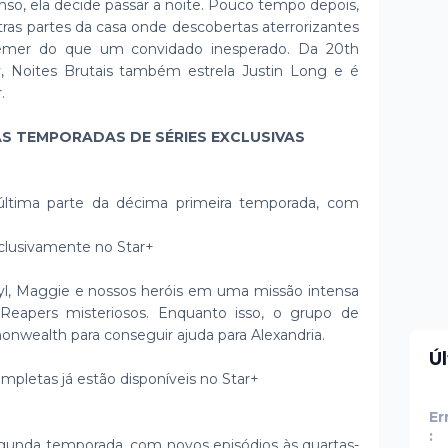
so, ela decide passar a noite. Pouco tempo depois,
tras partes da casa onde descobertas aterrorizantes
emer do que um convidado inesperado. Da 20th
 Noites Brutais também estrela Justin Long e é
.
AS TEMPORADAS DE SÉRIES EXCLUSIVAS
 última parte da décima primeira temporada, com
xclusivamente no Star+
yl, Maggie e nossos heróis em uma missão intensa
eapers misteriosos. Enquanto isso, o grupo de
nwealth para conseguir ajuda para Alexandria.
Ú
mpletas já estão disponíveis no Star+
Er
:
segunda temporada, com novos episódios às quartas-