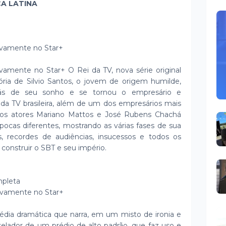
CA LATINA
sivamente no Star+
ivamente no Star+ O Rei da TV, nova série original
stória de Silvio Santos, o jovem de origem humilde,
trás de seu sonho e se tornou o empresário e
a TV brasileira, além de um dos empresários mais
, os atores Mariano Mattos e José Rubens Chachá
ocas diferentes, mostrando as várias fases de sua
tos, recordes de audiências, insucessos e todos os
construir o SBT e seu império.
mpleta
sivamente no Star+
ia dramática que narra, em um misto de ironia e
zelador de um prédio de alto padrão, que faz uso e