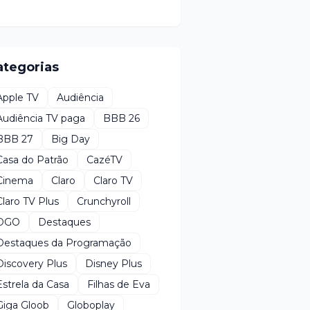
ategorias
Apple TV
Audiência
Audiência TV paga
BBB 26
BBB 27
Big Day
Casa do Patrão
CazéTV
Cinema
Claro
Claro TV
Claro TV Plus
Crunchyroll
DGO
Destaques
Destaques da Programação
Discovery Plus
Disney Plus
Estrela da Casa
Filhas de Eva
Giga Gloob
Globoplay