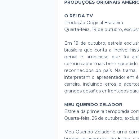
PRODUÇÕES ORIGINAIS AMÉRI
O REI DA TV
Produção Original Brasileira
Quarta-feira, 19 de outubro, exclu
Em 19 de outubro, estreia exclus
brasileira que conta a incrível hi
genial e ambicioso que foi a
comunicador mais bem sucedido d
reconhecidos do país. Na trama
interpretam o apresentador em ép
carreira, incluindo erros e acer
grandes desafios enfrentados para 
MEU QUERIDO ZELADOR
Estreia da primeira temporada co
Quarta-feira, 26 de outubro, exclu
Meu Querido Zelador é uma coméd
humor, as aventuras de Eliseo, o 