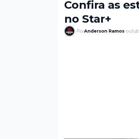
Confira as es
no Star+
Por
Anderson Ramos
-
outub