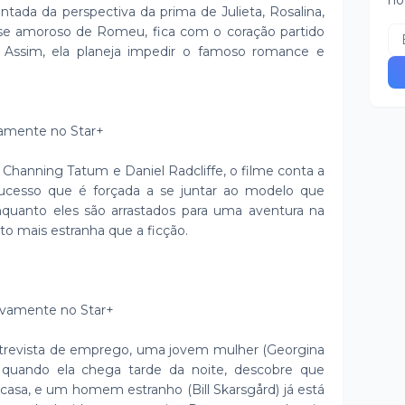
no
tada da perspectiva da prima de Julieta, Rosalina,
se amoroso de Romeu, fica com o coração partido
Assim, ela planeja impedir o famoso romance e
ivamente no Star+
 Channing Tatum e Daniel Radcliffe, o filme conta a
sucesso que é forçada a se juntar ao modelo que
nquanto eles são arrastados para uma aventura na
to mais estranha que a ficção.
sivamente no Star+
ntrevista de emprego, uma jovem mulher (Georgina
quando ela chega tarde da noite, descobre que
casa, e um homem estranho (Bill Skarsgård) já está