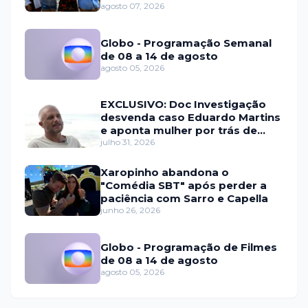
relacionamentos
agosto 07, 2026
Globo - Programação Semanal
de 08 a 14 de agosto
agosto 05, 2026
EXCLUSIVO: Doc Investigação
desvenda caso Eduardo Martins
e aponta mulher por trás de
fraude internacional
julho 31, 2026
Xaropinho abandona o
"Comédia SBT" após perder a
paciência com Sarro e Capella
junho 26, 2026
Globo - Programação de Filmes
de 08 a 14 de agosto
agosto 05, 2026