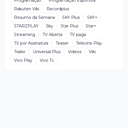
Programação
Programação Esportiva
Rakuten Viki
Recordplus
Resumo da Semana
SKY Plus
SKY+
STARZPLAY
Sky
Star Plus
Star+
Streaming
TV Aberta
TV paga
TV por Assinatura
Teaser
Telecine Play
Trailer
Universal Plus
Videos
Viki
Vivo Play
Vivo Tv