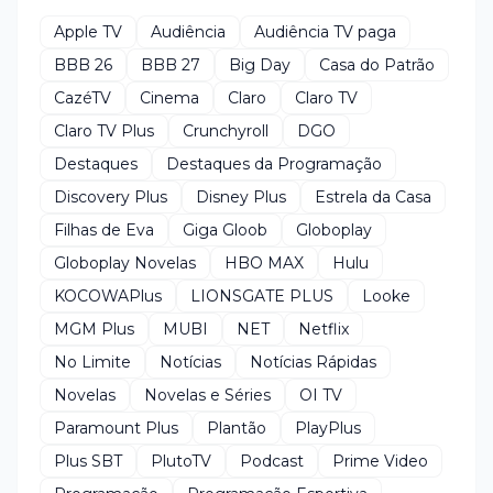
Apple TV
Audiência
Audiência TV paga
BBB 26
BBB 27
Big Day
Casa do Patrão
CazéTV
Cinema
Claro
Claro TV
Claro TV Plus
Crunchyroll
DGO
Destaques
Destaques da Programação
Discovery Plus
Disney Plus
Estrela da Casa
Filhas de Eva
Giga Gloob
Globoplay
Globoplay Novelas
HBO MAX
Hulu
KOCOWAPlus
LIONSGATE PLUS
Looke
MGM Plus
MUBI
NET
Netflix
No Limite
Notícias
Notícias Rápidas
Novelas
Novelas e Séries
OI TV
Paramount Plus
Plantão
PlayPlus
Plus SBT
PlutoTV
Podcast
Prime Video