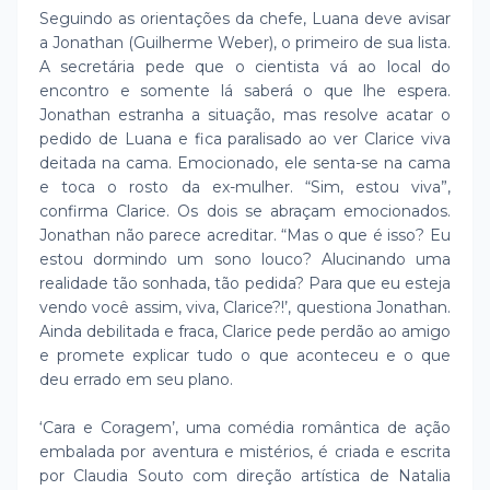
Seguindo as orientações da chefe, Luana deve avisar
a Jonathan (Guilherme Weber), o primeiro de sua lista.
A secretária pede que o cientista vá ao local do
encontro e somente lá saberá o que lhe espera.
Jonathan estranha a situação, mas resolve acatar o
pedido de Luana e fica paralisado ao ver Clarice viva
deitada na cama. Emocionado, ele senta-se na cama
e toca o rosto da ex-mulher. “Sim, estou viva”,
confirma Clarice. Os dois se abraçam emocionados.
Jonathan não parece acreditar. “Mas o que é isso? Eu
estou dormindo um sono louco? Alucinando uma
realidade tão sonhada, tão pedida? Para que eu esteja
vendo você assim, viva, Clarice?!’, questiona Jonathan.
Ainda debilitada e fraca, Clarice pede perdão ao amigo
e promete explicar tudo o que aconteceu e o que
deu errado em seu plano.
‘Cara e Coragem’, uma comédia romântica de ação
embalada por aventura e mistérios, é criada e escrita
por Claudia Souto com direção artística de Natalia