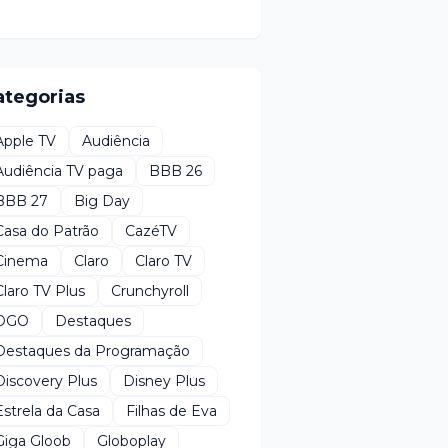
ategorias
Apple TV
Audiência
Audiência TV paga
BBB 26
BBB 27
Big Day
Casa do Patrão
CazéTV
Cinema
Claro
Claro TV
Claro TV Plus
Crunchyroll
DGO
Destaques
Destaques da Programação
Discovery Plus
Disney Plus
Estrela da Casa
Filhas de Eva
Giga Gloob
Globoplay