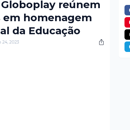
e Globoplay reúnem
os em homenagem
al da Educação
o 24, 2023