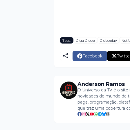
Tags:
Giga Gloob
Globoplay
Notíc
Facebook
Twitte
Anderson Ramos
O Universo da TV é o site 
novidades do mundo da tel
paga, programação, plataf
que traz uma cobertura c