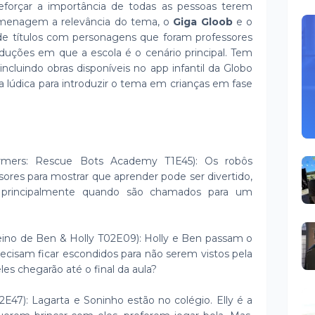
reforçar a importância de todas as pessoas terem
menagem a relevância do tema, o
Giga Gloob
e o
e títulos com personagens que foram professores
duções em que a escola é o cenário principal. Tem
 incluindo obras disponíveis no app infantil da Globo
lúdica para introduzir o tema em crianças em fase
rmers: Rescue Bots Academy T1E45): Os robôs
ores para mostrar que aprender pode ser divertido,
, principalmente quando são chamados para um
no de Ben & Holly T02E09): Holly e Ben passam o
recisam ficar escondidos para não serem vistos pela
eles chegarão até o final da aula?
47): Lagarta e Soninho estão no colégio. Elly é a