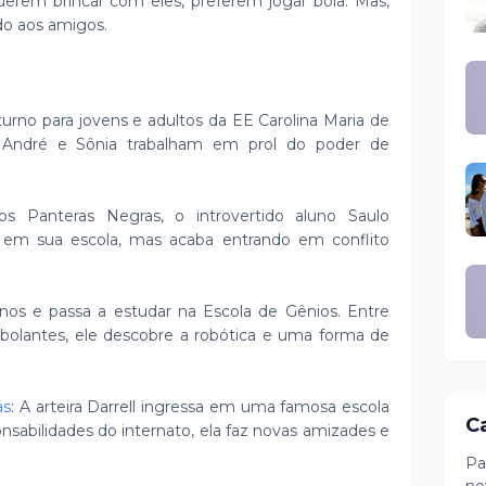
erem brincar com eles, preferem jogar bola. Mas,
do aos amigos.
turno para jovens e adultos da EE Carolina Maria de
rco André e Sônia trabalham em prol do poder de
los Panteras Negras, o introvertido aluno Saulo
em sua escola, mas acaba entrando em conflito
anos e passa a estudar na Escola de Gênios. Entre
bolantes, ele descobre a robótica e uma forma de
as
: A arteira Darrell ingressa em uma famosa escola
C
nsabilidades do internato, ela faz novas amizades e
Pa