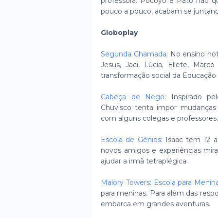
professora. Pocoyo e Pato não qu
pouco a pouco, acabam se juntan
Globoplay
Segunda Chamada
: No ensino no
Jesus, Jaci, Lúcia, Eliete, Ma
transformação social da Educação
Cabeça de Nego
: Inspirado pe
Chuvisco tenta impor mudanças 
com alguns colegas e professores.
Escola de Gênios
: Isaac tem 12 
novos amigos e experiências mira
ajudar a irmã tetraplégica.
Malory Towers: Escola para Menin
para meninas. Para além das respo
embarca em grandes aventuras.