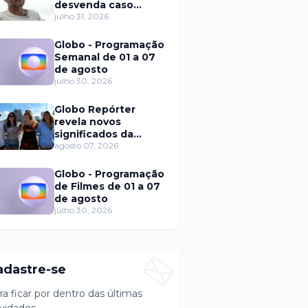
desvenda caso
Eduardo Martins e
julho 31, 2026
aponta mulher por
trás de fraude
Globo - Programação
internacional
Semanal de 01 a 07
de agosto
julho 30, 2026
Globo Repórter
revela novos
significados da
solteirice no Brasil e
agosto 07, 2026
mostra mudanças
nos relacionamentos
Globo - Programação
de Filmes de 01 a 07
de agosto
julho 30, 2026
adastre-se
ra ficar por dentro das últimas