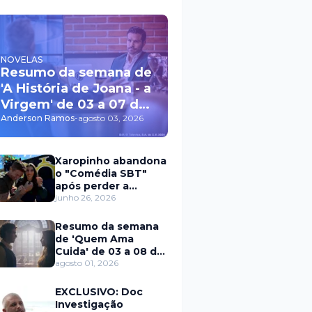
NOVELAS
Resumo da semana de
'A História de Joana - a
Virgem' de 03 a 07 de
agosto
Anderson Ramos
-
agosto 03, 2026
Xaropinho abandona
o "Comédia SBT"
após perder a
paciência com Sarro
junho 26, 2026
e Capella
Resumo da semana
de 'Quem Ama
Cuida' de 03 a 08 de
agosto
agosto 01, 2026
EXCLUSIVO: Doc
Investigação