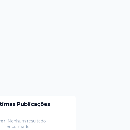
ltimas Publicações
ror
Nenhum resultado
encontrado