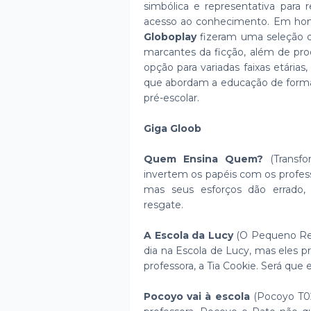
simbólica e representativa para 
acesso ao conhecimento. Em ho
Globoplay
fizeram uma seleção d
marcantes da ficção, além de pro
opção para variadas faixas etárias,
que abordam a educação de forma 
pré-escolar.
Giga Gloob
Quem Ensina Quem?
(Transfo
invertem os papéis com os profess
mas seus esforços dão errado
resgate.
A Escola da Lucy
(O Pequeno Rei
dia na Escola de Lucy, mas eles p
professora, a Tia Cookie. Será que 
Pocoyo vai à escola
(Pocoyo T02E