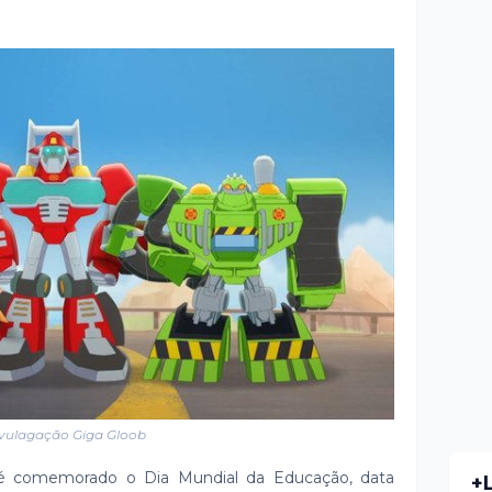
vulagação Giga Gloob
o, é comemorado o Dia Mundial da Educação, data
+