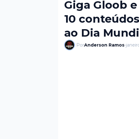
Giga Gloob 
10 conteúd
ao Dia Mundi
Por
Anderson Ramos
-
janeir