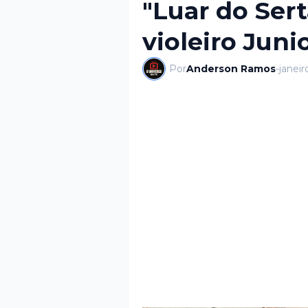
"Luar do Ser
violeiro Jun
Por
Anderson Ramos
-
janeir