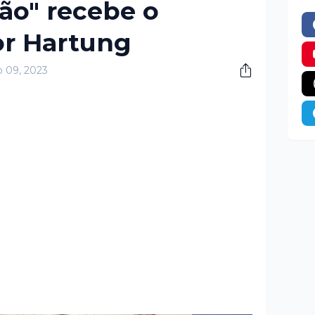
tão" recebe o
ior Hartung
o 09, 2023