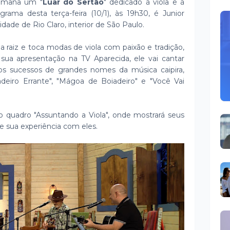
emana um "
Luar do Sertão
" dedicado à viola e à
rama desta terça-feira (10/1), às 19h30, é Junior
dade de Rio Claro, interior de São Paulo.
a raiz e toca modas de viola com paixão e tradição,
ua apresentação na TV Aparecida, ele vai cantar
os sucessos de grandes nomes da música caipira,
iadeiro Errante", "Mágoa de Boiadeiro" e "Você Vai
do quadro "Assuntando a Viola", onde mostrará seus
 e sua experiência com eles.