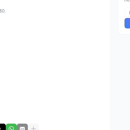
no
30.
r