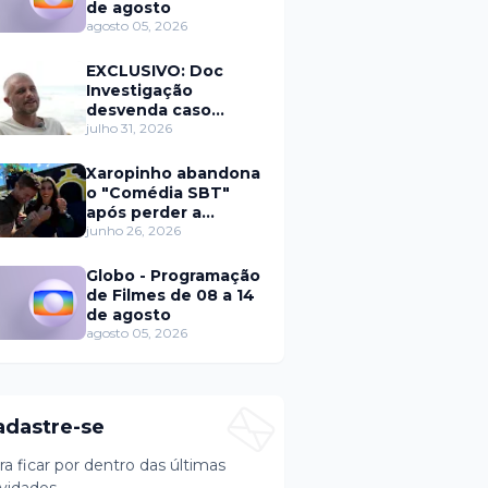
de agosto
agosto 05, 2026
EXCLUSIVO: Doc
Investigação
desvenda caso
Eduardo Martins e
julho 31, 2026
aponta mulher por
trás de fraude
Xaropinho abandona
internacional
o "Comédia SBT"
após perder a
paciência com Sarro
junho 26, 2026
e Capella
Globo - Programação
de Filmes de 08 a 14
de agosto
agosto 05, 2026
adastre-se
ra ficar por dentro das últimas