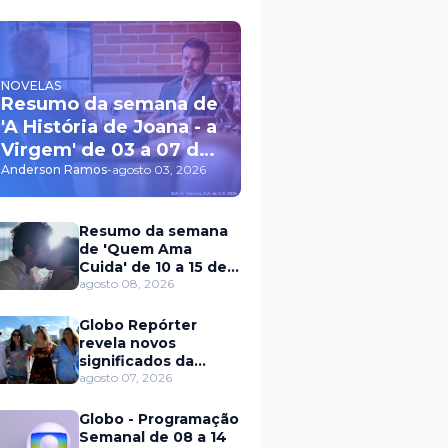
NOVELAS
Resumo da semana de
'A História de Joana - a
Virgem' de 03 a 07 de
agosto
Anderson Ramos
-
agosto 03, 2026
Resumo da semana
de 'Quem Ama
Cuida' de 10 a 15 de
agosto
agosto 08, 2026
Globo Repórter
revela novos
significados da
solteirice no Brasil e
agosto 07, 2026
mostra mudanças
nos relacionamentos
Globo - Programação
Semanal de 08 a 14