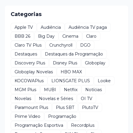
Categorias
Apple TV
Audiência
Audiência TV paga
BBB 26
Big Day
Cinema
Claro
Claro TV Plus
Crunchyroll
DGO
Destaques
Destaques da Programação
Discovery Plus
Disney Plus
Globoplay
Globoplay Novelas
HBO MAX
KOCOWAPlus
LIONSGATE PLUS
Looke
MGM Plus
MUBI
Netflix
Notícias
Novelas
Novelas e Séries
OI TV
Paramount Plus
Plus SBT
PlutoTV
Prime Video
Programação
Programação Esportiva
Recordplus