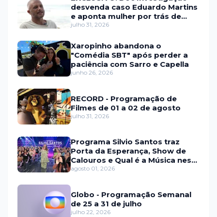
desvenda caso Eduardo Martins
e aponta mulher por trás de
fraude internacional
julho 31, 2026
Xaropinho abandona o
"Comédia SBT" após perder a
paciência com Sarro e Capella
junho 26, 2026
RECORD - Programação de
Filmes de 01 a 02 de agosto
julho 31, 2026
Programa Silvio Santos traz
Porta da Esperança, Show de
Calouros e Qual é a Música neste
domingo (2)
agosto 01, 2026
Globo - Programação Semanal
de 25 a 31 de julho
julho 22, 2026