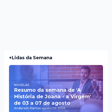
+Lidas da Semana
NOVELAS
Resumo da semana de 'A
História de Joana - a Virgem'
de 03 a 07 de agosto
Anderson Ramos
-
agosto 03, 2026