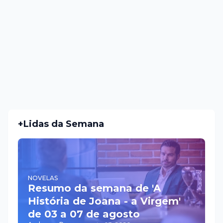
+Lidas da Semana
NOVELAS
Resumo da semana de 'A
História de Joana - a Virgem'
de 03 a 07 de agosto