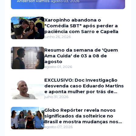
Anderson Ramos
-
agosto 03, 2026
Xaropinho abandona o
"Comédia SBT" após perder a
paciência com Sarro e Capella
junho 26, 2026
Resumo da semana de 'Quem
Ama Cuida' de 03 a 08 de
agosto
agosto 01, 2026
EXCLUSIVO: Doc Investigação
desvenda caso Eduardo Martins
e aponta mulher por trás de
fraude internacional
julho 31, 2026
Globo Repórter revela novos
significados da solteirice no
Brasil e mostra mudanças nos
relacionamentos
agosto 07, 2026