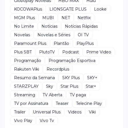
Globoplay Novelas
HBO MAX
Hulu
KOCOWAPlus
LIONSGATE PLUS
Looke
MGM Plus
MUBI
NET
Netflix
No Limite
Notícias
Notícias Rápidas
Novelas
Novelas e Séries
OI TV
Paramount Plus
Plantão
PlayPlus
Plus SBT
PlutoTV
Podcast
Prime Video
Programação
Programação Esportiva
Rakuten Viki
Recordplus
Resumo da Semana
SKY Plus
SKY+
STARZPLAY
Sky
Star Plus
Star+
Streaming
TV Aberta
TV paga
TV por Assinatura
Teaser
Telecine Play
Trailer
Universal Plus
Videos
Viki
Vivo Play
Vivo Tv