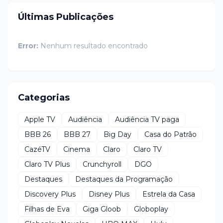
Últimas Publicações
Error:
Nenhum resultado encontrado
Categorias
Apple TV
Audiência
Audiência TV paga
BBB 26
BBB 27
Big Day
Casa do Patrão
CazéTV
Cinema
Claro
Claro TV
Claro TV Plus
Crunchyroll
DGO
Destaques
Destaques da Programação
Discovery Plus
Disney Plus
Estrela da Casa
Filhas de Eva
Giga Gloob
Globoplay