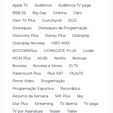
Apple TV
Audiência
Audiência TV paga
BBB 26
Big Day
Cinema
Claro
Claro TV Plus
Crunchyroll
DGO
Destaques
Destaques da Programação
Discovery Plus
Disney Plus
Globoplay
Globoplay Novelas
HBO MAX
KOCOWAPlus
LIONSGATE PLUS
Looke
MGM Plus
MUBI
Netflix
Notícias
Novelas
Novelas e Séries
OI TV
Paramount Plus
Plus SBT
PlutoTV
Prime Video
Programação
Programação Esportiva
Recordplus
Resumo da Semana
SKY Plus
Sky
Star Plus
Streaming
TV Aberta
TV paga
TV por Assinatura
Teaser
Trailer