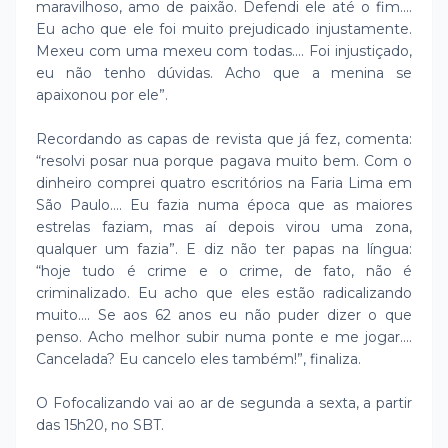
maravilhoso, amo de paixão. Defendi ele até o fim....
Eu acho que ele foi muito prejudicado injustamente.
Mexeu com uma mexeu com todas.... Foi injustiçado,
eu não tenho dúvidas. Acho que a menina se
apaixonou por ele”.
Recordando as capas de revista que já fez, comenta:
“resolvi posar nua porque pagava muito bem. Com o
dinheiro comprei quatro escritórios na Faria Lima em
São Paulo.... Eu fazia numa época que as maiores
estrelas faziam, mas aí depois virou uma zona,
qualquer um fazia”. E diz não ter papas na língua:
“hoje tudo é crime e o crime, de fato, não é
criminalizado. Eu acho que eles estão radicalizando
muito.... Se aos 62 anos eu não puder dizer o que
penso. Acho melhor subir numa ponte e me jogar....
Cancelada? Eu cancelo eles também!”, finaliza.
O Fofocalizando vai ao ar de segunda a sexta, a partir
das 15h20, no SBT.