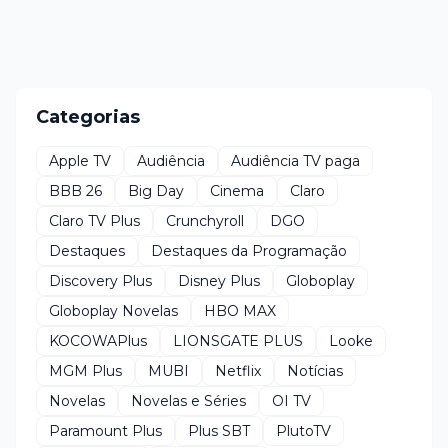
Categorias
Apple TV
Audiência
Audiência TV paga
BBB 26
Big Day
Cinema
Claro
Claro TV Plus
Crunchyroll
DGO
Destaques
Destaques da Programação
Discovery Plus
Disney Plus
Globoplay
Globoplay Novelas
HBO MAX
KOCOWAPlus
LIONSGATE PLUS
Looke
MGM Plus
MUBI
Netflix
Notícias
Novelas
Novelas e Séries
OI TV
Paramount Plus
Plus SBT
PlutoTV