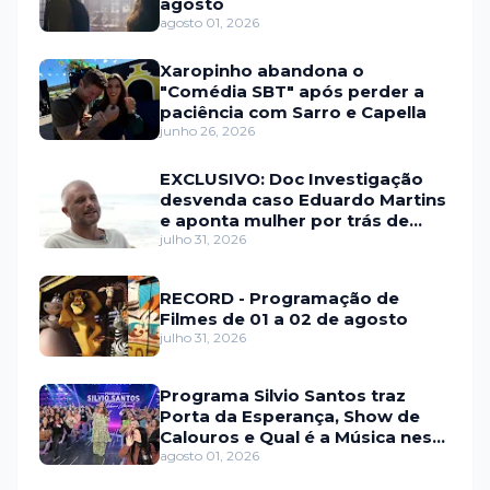
agosto
agosto 01, 2026
Xaropinho abandona o
"Comédia SBT" após perder a
paciência com Sarro e Capella
junho 26, 2026
EXCLUSIVO: Doc Investigação
desvenda caso Eduardo Martins
e aponta mulher por trás de
fraude internacional
julho 31, 2026
RECORD - Programação de
Filmes de 01 a 02 de agosto
julho 31, 2026
Programa Silvio Santos traz
Porta da Esperança, Show de
Calouros e Qual é a Música neste
domingo (2)
agosto 01, 2026