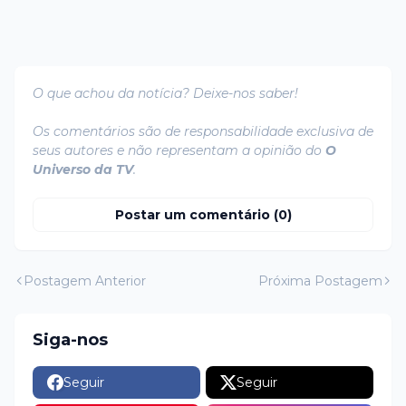
O que achou da notícia? Deixe-nos saber!
Os comentários são de responsabilidade exclusiva de
seus autores e não representam a opinião do
O
Universo da TV
.
Postar um comentário (0)
Postagem Anterior
Próxima Postagem
Siga-nos
Seguir
Seguir