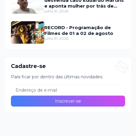
desvenda caso Eduardo Martins
e aponta mulher por trás de
fraude internacional
julho 31, 2026
RECORD - Programação de
Filmes de 01 a 02 de agosto
julho 31, 2026
Cadastre-se
Para ficar por dentro das últimas novidades.