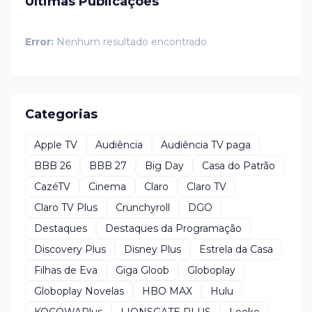
Últimas Publicações
Error:
Nenhum resultado encontrado
Categorias
Apple TV
Audiência
Audiência TV paga
BBB 26
BBB 27
Big Day
Casa do Patrão
CazéTV
Cinema
Claro
Claro TV
Claro TV Plus
Crunchyroll
DGO
Destaques
Destaques da Programação
Discovery Plus
Disney Plus
Estrela da Casa
Filhas de Eva
Giga Gloob
Globoplay
Globoplay Novelas
HBO MAX
Hulu
KOCOWAPlus
LIONSGATE PLUS
Looke