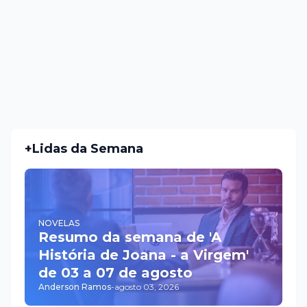
+Lidas da Semana
NOVELAS
Resumo da semana de 'A
História de Joana - a Virgem'
de 03 a 07 de agosto
Anderson Ramos
-
agosto 03, 2026