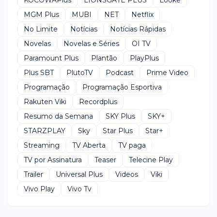
MGM Plus
MUBI
NET
Netflix
No Limite
Notícias
Notícias Rápidas
Novelas
Novelas e Séries
OI TV
Paramount Plus
Plantão
PlayPlus
Plus SBT
PlutoTV
Podcast
Prime Video
Programação
Programação Esportiva
Rakuten Viki
Recordplus
Resumo da Semana
SKY Plus
SKY+
STARZPLAY
Sky
Star Plus
Star+
Streaming
TV Aberta
TV paga
TV por Assinatura
Teaser
Telecine Play
Trailer
Universal Plus
Videos
Viki
Vivo Play
Vivo Tv