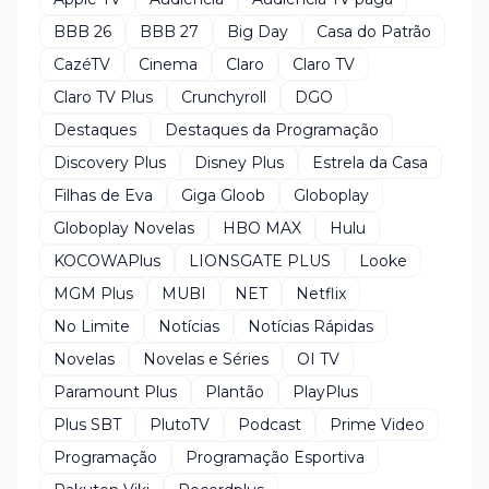
BBB 26
BBB 27
Big Day
Casa do Patrão
CazéTV
Cinema
Claro
Claro TV
Claro TV Plus
Crunchyroll
DGO
Destaques
Destaques da Programação
Discovery Plus
Disney Plus
Estrela da Casa
Filhas de Eva
Giga Gloob
Globoplay
Globoplay Novelas
HBO MAX
Hulu
KOCOWAPlus
LIONSGATE PLUS
Looke
MGM Plus
MUBI
NET
Netflix
No Limite
Notícias
Notícias Rápidas
Novelas
Novelas e Séries
OI TV
Paramount Plus
Plantão
PlayPlus
Plus SBT
PlutoTV
Podcast
Prime Video
Programação
Programação Esportiva