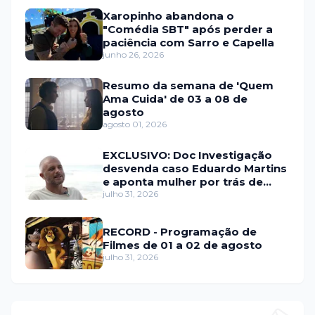
Xaropinho abandona o
"Comédia SBT" após perder a
paciência com Sarro e Capella
junho 26, 2026
Resumo da semana de 'Quem
Ama Cuida' de 03 a 08 de
agosto
agosto 01, 2026
EXCLUSIVO: Doc Investigação
desvenda caso Eduardo Martins
e aponta mulher por trás de
fraude internacional
julho 31, 2026
RECORD - Programação de
Filmes de 01 a 02 de agosto
julho 31, 2026