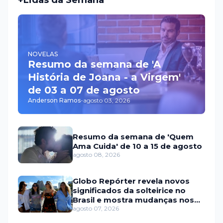
+Lidas da Semana
NOVELAS
Resumo da semana de 'A
História de Joana - a Virgem'
de 03 a 07 de agosto
Anderson Ramos
-
agosto 03, 2026
Resumo da semana de 'Quem
Ama Cuida' de 10 a 15 de agosto
agosto 08, 2026
Globo Repórter revela novos
significados da solteirice no
Brasil e mostra mudanças nos
relacionamentos
agosto 07, 2026