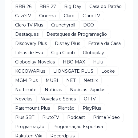
BBB 26
BBB 27
Big Day
Casa do Patrão
CazéTV
Cinema
Claro
Claro TV
Claro TV Plus
Crunchyroll
DGO
Destaques
Destaques da Programação
Discovery Plus
Disney Plus
Estrela da Casa
Filhas de Eva
Giga Gloob
Globoplay
Globoplay Novelas
HBO MAX
Hulu
KOCOWAPlus
LIONSGATE PLUS
Looke
MGM Plus
MUBI
NET
Netflix
No Limite
Notícias
Notícias Rápidas
Novelas
Novelas e Séries
OI TV
Paramount Plus
Plantão
PlayPlus
Plus SBT
PlutoTV
Podcast
Prime Video
Programação
Programação Esportiva
Rakuten Viki
Recordplus