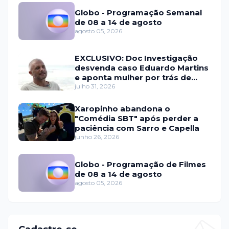
Globo - Programação Semanal
de 08 a 14 de agosto
agosto 05, 2026
EXCLUSIVO: Doc Investigação
desvenda caso Eduardo Martins
e aponta mulher por trás de
fraude internacional
julho 31, 2026
Xaropinho abandona o
"Comédia SBT" após perder a
paciência com Sarro e Capella
junho 26, 2026
Globo - Programação de Filmes
de 08 a 14 de agosto
agosto 05, 2026