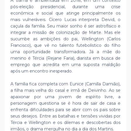
A trama é ambientada em 2018, em um contexto
pós-eleição presidencial, durante uma crise
econômica e social que atinge principalmente os
mais vulneráveis. Cícero Lucas interpreta Deivid, o
caçula da família. Seu maior sonho é ser astrofísico e
integrar a missão de colonização de Marte. Mas ele
sucumbe as ambições do pai, Wellington (Carlos
Francisco), que vê no talento futebolístico do filho
uma oportunidade transformadora. Já a mãe do
menino é Tércia (Rejane Faria), diarista em busca de
emprego que acredita em uma suposta maldição
após um encontro inesperado.
A família fica completa com Eunice (Camilla Damião),
a filha mais velha do casal e irmã de Deivinho. Ao se
apaixonar por uma jovem de espírito livre, a
personagem questiona se é hora de sair de casa e
enfrenta dificuldades para se abrir com os pais sobre
seus desejos. Entre as batalhas e tensões vividas por
Tércia e Wellington e os dilemas e descobertas dos
irmãos, o drama mergulha no dia a dia dos Martins.