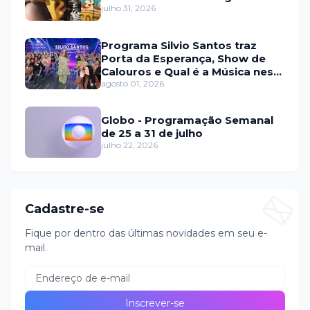
julho 31, 2026
Programa Silvio Santos traz
Porta da Esperança, Show de
Calouros e Qual é a Música neste
domingo (2)
agosto 01, 2026
Globo - Programação Semanal
de 25 a 31 de julho
julho 22, 2026
Cadastre-se
Fique por dentro das últimas novidades em seu e-
mail.