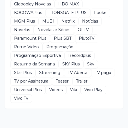
Globoplay Novelas
HBO MAX
KOCOWAPlus
LIONSGATE PLUS
Looke
MGM Plus
MUBI
Netflix
Notícias
Novelas
Novelas e Séries
OI TV
Paramount Plus
Plus SBT
PlutoTV
Prime Video
Programação
Programação Esportiva
Recordplus
Resumo da Semana
SKY Plus
Sky
Star Plus
Streaming
TV Aberta
TV paga
TV por Assinatura
Teaser
Trailer
Universal Plus
Videos
Viki
Vivo Play
Vivo Tv