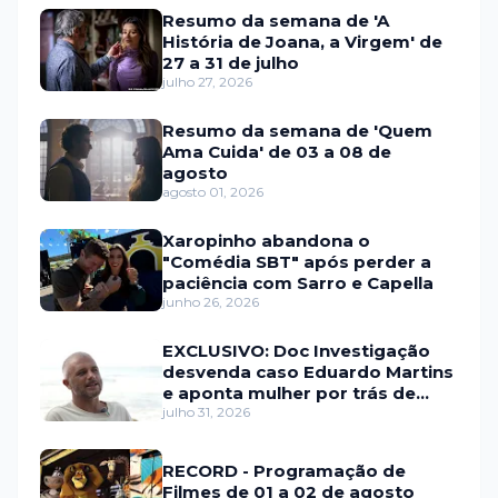
Resumo da semana de 'A
História de Joana, a Virgem' de
27 a 31 de julho
julho 27, 2026
Resumo da semana de 'Quem
Ama Cuida' de 03 a 08 de
agosto
agosto 01, 2026
Xaropinho abandona o
"Comédia SBT" após perder a
paciência com Sarro e Capella
junho 26, 2026
EXCLUSIVO: Doc Investigação
desvenda caso Eduardo Martins
e aponta mulher por trás de
fraude internacional
julho 31, 2026
RECORD - Programação de
Filmes de 01 a 02 de agosto