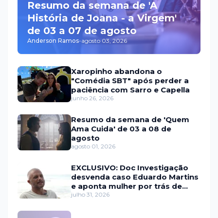
Resumo da semana de 'A
História de Joana - a Virgem'
de 03 a 07 de agosto
Anderson Ramos
-
agosto 03, 2026
Xaropinho abandona o
"Comédia SBT" após perder a
paciência com Sarro e Capella
junho 26, 2026
Resumo da semana de 'Quem
Ama Cuida' de 03 a 08 de
agosto
agosto 01, 2026
EXCLUSIVO: Doc Investigação
desvenda caso Eduardo Martins
e aponta mulher por trás de
fraude internacional
julho 31, 2026