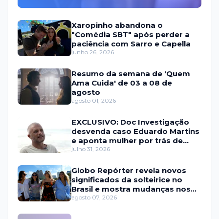
Xaropinho abandona o
"Comédia SBT" após perder a
paciência com Sarro e Capella
junho 26, 2026
Resumo da semana de 'Quem
Ama Cuida' de 03 a 08 de
agosto
agosto 01, 2026
EXCLUSIVO: Doc Investigação
desvenda caso Eduardo Martins
e aponta mulher por trás de
fraude internacional
julho 31, 2026
Globo Repórter revela novos
significados da solteirice no
Brasil e mostra mudanças nos
relacionamentos
agosto 07, 2026