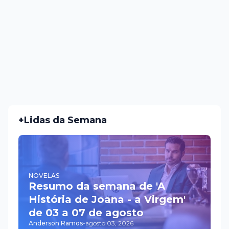
+Lidas da Semana
NOVELAS
Resumo da semana de 'A
História de Joana - a Virgem'
de 03 a 07 de agosto
Anderson Ramos
-
agosto 03, 2026