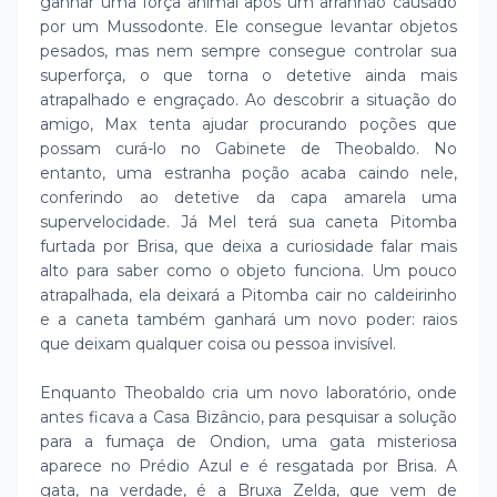
ganhar uma força animal após um arranhão causado
por um Mussodonte. Ele consegue levantar objetos
pesados, mas nem sempre consegue controlar sua
superforça, o que torna o detetive ainda mais
atrapalhado e engraçado. Ao descobrir a situação do
amigo, Max tenta ajudar procurando poções que
possam curá-lo no Gabinete de Theobaldo. No
entanto, uma estranha poção acaba caindo nele,
conferindo ao detetive da capa amarela uma
supervelocidade. Já Mel terá sua caneta Pitomba
furtada por Brisa, que deixa a curiosidade falar mais
alto para saber como o objeto funciona. Um pouco
atrapalhada, ela deixará a Pitomba cair no caldeirinho
e a caneta também ganhará um novo poder: raios
que deixam qualquer coisa ou pessoa invisível.
Enquanto Theobaldo cria um novo laboratório, onde
antes ficava a Casa Bizâncio, para pesquisar a solução
para a fumaça de Ondion, uma gata misteriosa
aparece no Prédio Azul e é resgatada por Brisa. A
gata, na verdade, é a Bruxa Zelda, que vem de