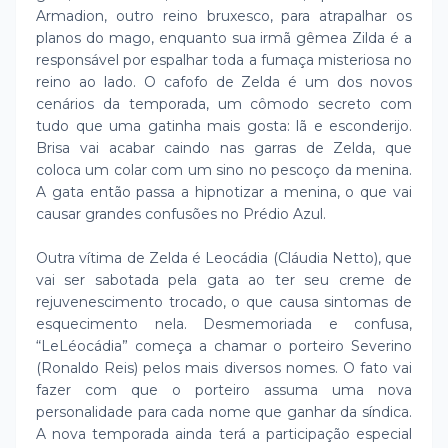
Armadion, outro reino bruxesco, para atrapalhar os
planos do mago, enquanto sua irmã gêmea Zilda é a
responsável por espalhar toda a fumaça misteriosa no
reino ao lado. O cafofo de Zelda é um dos novos
cenários da temporada, um cômodo secreto com
tudo que uma gatinha mais gosta: lã e esconderijo.
Brisa vai acabar caindo nas garras de Zelda, que
coloca um colar com um sino no pescoço da menina.
A gata então passa a hipnotizar a menina, o que vai
causar grandes confusões no Prédio Azul.
Outra vítima de Zelda é Leocádia (Cláudia Netto), que
vai ser sabotada pela gata ao ter seu creme de
rejuvenescimento trocado, o que causa sintomas de
esquecimento nela. Desmemoriada e confusa,
“LeLéocádia” começa a chamar o porteiro Severino
(Ronaldo Reis) pelos mais diversos nomes. O fato vai
fazer com que o porteiro assuma uma nova
personalidade para cada nome que ganhar da síndica.
A nova temporada ainda terá a participação especial