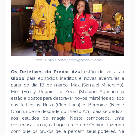
Foto: Guto Costa / Divulgação Gloob
Os Detetives do Prédio Azul
estão de volta ao
Gloob
para episódios inéditos e novas aventuras a
partir do dia 18 de março. Max (Samuel Minervino),
Mel (Emilly Puppim) e Zeca (Stéfano Agostini) já
estão a postos para desbravar novos mistérios ao lado
das feiticeiras Brisa (Cléo Faria) e Berenice (Nicole
Orsini), que se despede do Prédio Azul para se dedicar
aos estudos de magia. Nesta temporada, uma
misteriosa fumaça atinge o reino de Ondion, fazendo
com que os bruxos de lá percam seus poderes. Na