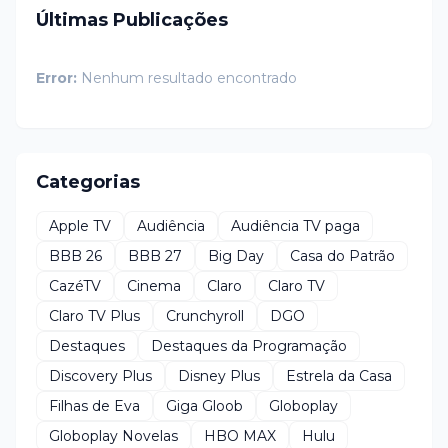
Últimas Publicações
Error:
Nenhum resultado encontrado
Categorias
Apple TV
Audiência
Audiência TV paga
BBB 26
BBB 27
Big Day
Casa do Patrão
CazéTV
Cinema
Claro
Claro TV
Claro TV Plus
Crunchyroll
DGO
Destaques
Destaques da Programação
Discovery Plus
Disney Plus
Estrela da Casa
Filhas de Eva
Giga Gloob
Globoplay
Globoplay Novelas
HBO MAX
Hulu