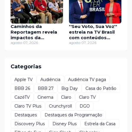
Caminhos da
''Seu Voto, Sua Voz''
Reportagem revela
estreia na TV Brasil
impactos da
com conteúdos
desigualdade na vida
agosto 07, 2026
sobre eleições e
agosto 07, 2026
financeira dos idosos
democracia
Categorias
Apple TV
Audiência
Audiência TV paga
BBB 26
BBB 27
Big Day
Casa do Patrão
CazéTV
Cinema
Claro
Claro TV
Claro TV Plus
Crunchyroll
DGO
Destaques
Destaques da Programação
Discovery Plus
Disney Plus
Estrela da Casa