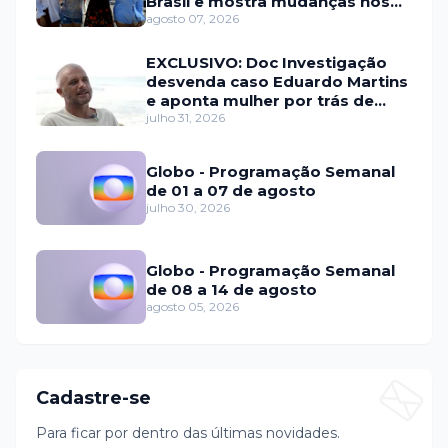
Brasil e mostra mudanças nos
relacionamentos
agosto 07, 2026
EXCLUSIVO: Doc Investigação
desvenda caso Eduardo Martins
e aponta mulher por trás de
fraude internacional
julho 31, 2026
Globo - Programação Semanal
de 01 a 07 de agosto
julho 30, 2026
Globo - Programação Semanal
de 08 a 14 de agosto
agosto 05, 2026
Cadastre-se
Para ficar por dentro das últimas novidades.