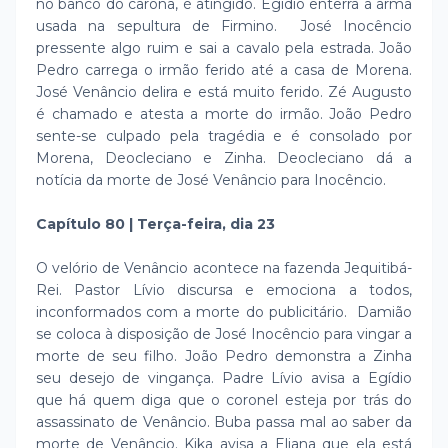
no banco do carona, é atingido. Egídio enterra a arma
usada na sepultura de Firmino. José Inocêncio
pressente algo ruim e sai a cavalo pela estrada. João
Pedro carrega o irmão ferido até a casa de Morena.
José Venâncio delira e está muito ferido. Zé Augusto
é chamado e atesta a morte do irmão. João Pedro
sente-se culpado pela tragédia e é consolado por
Morena, Deocleciano e Zinha. Deocleciano dá a
notícia da morte de José Venâncio para Inocêncio.
Capítulo 80 | Terça-feira, dia 23
O velório de Venâncio acontece na fazenda Jequitibá-
Rei. Pastor Lívio discursa e emociona a todos,
inconformados com a morte do publicitário. Damião
se coloca à disposição de José Inocêncio para vingar a
morte de seu filho. João Pedro demonstra a Zinha
seu desejo de vingança. Padre Lívio avisa a Egídio
que há quem diga que o coronel esteja por trás do
assassinato de Venâncio. Buba passa mal ao saber da
morte de Venâncio. Kika avisa a Eliana que ela está