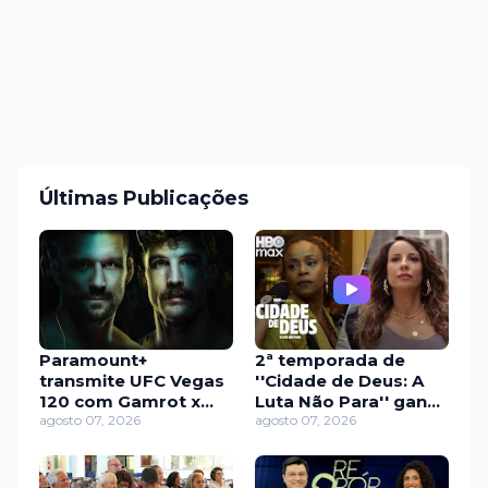
Últimas Publicações
Paramount+
2ª temporada de
transmite UFC Vegas
''Cidade de Deus: A
120 com Gamrot x
Luta Não Para'' ganha
Salkilld e dez
agosto 07, 2026
primeiro teaser; veja
agosto 07, 2026
brasileiros no card