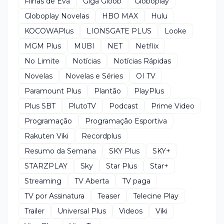
Filhas de Eva
Giga Gloob
Globoplay
Globoplay Novelas
HBO MAX
Hulu
KOCOWAPlus
LIONSGATE PLUS
Looke
MGM Plus
MUBI
NET
Netflix
No Limite
Notícias
Notícias Rápidas
Novelas
Novelas e Séries
OI TV
Paramount Plus
Plantão
PlayPlus
Plus SBT
PlutoTV
Podcast
Prime Video
Programação
Programação Esportiva
Rakuten Viki
Recordplus
Resumo da Semana
SKY Plus
SKY+
STARZPLAY
Sky
Star Plus
Star+
Streaming
TV Aberta
TV paga
TV por Assinatura
Teaser
Telecine Play
Trailer
Universal Plus
Videos
Viki