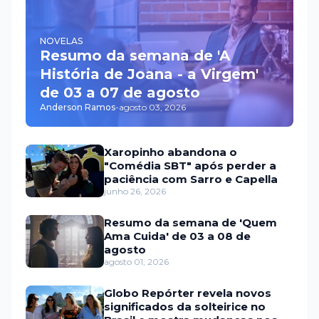
NOVELAS
Resumo da semana de 'A
História de Joana - a Virgem'
de 03 a 07 de agosto
Anderson Ramos
-
agosto 03, 2026
Xaropinho abandona o
"Comédia SBT" após perder a
paciência com Sarro e Capella
junho 26, 2026
Resumo da semana de 'Quem
Ama Cuida' de 03 a 08 de
agosto
agosto 01, 2026
Globo Repórter revela novos
significados da solteirice no