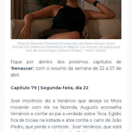
Eliana (Sophie Charlote) é expulsa da fazenda por José
Inocêncio (Marcos Palmeira) e depois vai morar na casa que
era de Jacutinga (Juliana Paes) - Foto: Globo
Fique por dentro dos próximos capítulos de
'
Renascer
', com o resumo da semana de 22 a 27 de
abril.
Capítulo 79 | Segunda-feira, dia 22
José Inocêncio diz a Venâncio que deseja os filhos
morando com ele na fazenda. Augusto aconselha
Venâncio a contar ao pai a verdade sobre Teca. Egídio
fica de tocaia na estrada e atira contra o carro de João
Pedro, que perde o controle. José Venâncio, que está