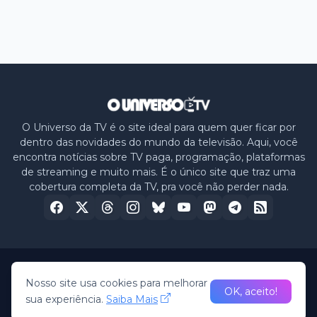
O Universo da TV é o site ideal para quem quer ficar por
dentro das novidades do mundo da televisão. Aqui, você
encontra notícias sobre TV paga, programação, plataformas
de streaming e muito mais. É o único site que traz uma
cobertura completa da TV, pra você não perder nada.
Home
Sobre nós
Política de Privacidade
Contato
Nosso site usa cookies para melhorar
OK, aceito!
sua experiência.
Saiba Mais
© 2026 -
O Universo da TV
• All Rights Reserved