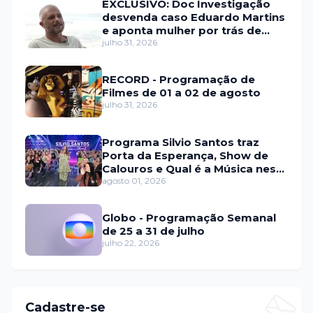
EXCLUSIVO: Doc Investigação
desvenda caso Eduardo Martins
e aponta mulher por trás de
fraude internacional
julho 31, 2026
RECORD - Programação de
Filmes de 01 a 02 de agosto
julho 31, 2026
Programa Silvio Santos traz
Porta da Esperança, Show de
Calouros e Qual é a Música neste
domingo (2)
agosto 01, 2026
Globo - Programação Semanal
de 25 a 31 de julho
julho 22, 2026
Cadastre-se