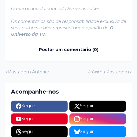
O que achou da notícia? Deixe-nos saber!
Os comentários são de responsabilidade exclusiva de
seus autores e não representam a opinião do
O
Universo da TV
.
Postar um comentário (0)
Postagem Anterior
Próxima Postagem
Acompanhe-nos
Seguir
Seguir
Seguir
Seguir
Seguir
Seguir