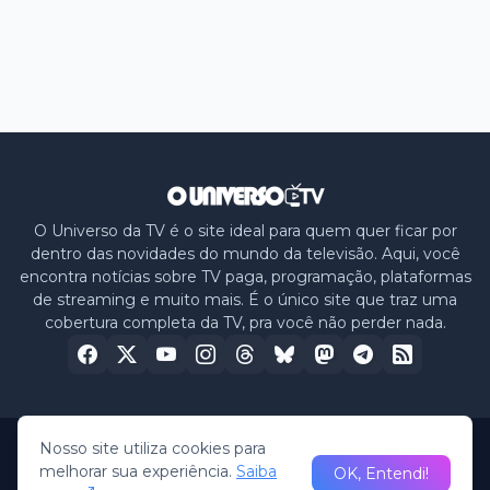
O Universo da TV é o site ideal para quem quer ficar por
dentro das novidades do mundo da televisão. Aqui, você
encontra notícias sobre TV paga, programação, plataformas
de streaming e muito mais. É o único site que traz uma
cobertura completa da TV, pra você não perder nada.
Nosso site utiliza cookies para
Home
Sobre nós
Política de Privacidade
Contato
melhorar sua experiência.
Saiba
OK, Entendi!