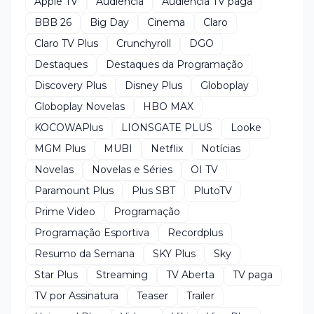
Apple TV
Audiência
Audiência TV paga
BBB 26
Big Day
Cinema
Claro
Claro TV Plus
Crunchyroll
DGO
Destaques
Destaques da Programação
Discovery Plus
Disney Plus
Globoplay
Globoplay Novelas
HBO MAX
KOCOWAPlus
LIONSGATE PLUS
Looke
MGM Plus
MUBI
Netflix
Notícias
Novelas
Novelas e Séries
OI TV
Paramount Plus
Plus SBT
PlutoTV
Prime Video
Programação
Programação Esportiva
Recordplus
Resumo da Semana
SKY Plus
Sky
Star Plus
Streaming
TV Aberta
TV paga
TV por Assinatura
Teaser
Trailer