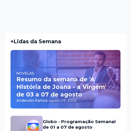
+Lidas da Semana
NOVELAS
Resumo da semana de 'A
História de Joana - a Virgem'
de 03 a 07 de agosto
Anderson Ramos
-
agosto 03, 2026
Globo - Programação Semanal
de 01 a 07 de agosto