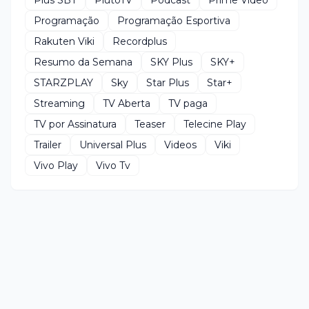
Programação
Programação Esportiva
Rakuten Viki
Recordplus
Resumo da Semana
SKY Plus
SKY+
STARZPLAY
Sky
Star Plus
Star+
Streaming
TV Aberta
TV paga
TV por Assinatura
Teaser
Telecine Play
Trailer
Universal Plus
Videos
Viki
Vivo Play
Vivo Tv