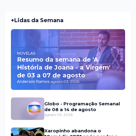
+Lidas da Semana
NOVELAS
Resumo da semana de 'A
História de Joana - a Virgem'
de 03 a 07 de agosto
Anderson Ramos
-
agosto 03, 2026
Globo - Programação Semanal
de 08 a 14 de agosto
agosto 05, 2026
Xaropinho abandona o