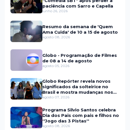
"Comédia SBT" após perder a
paciência com Sarro e Capella
junho 26, 2026
Resumo da semana de 'Quem
Ama Cuida' de 10 a 15 de agosto
agosto 08, 2026
Globo - Programação de Filmes
de 08 a 14 de agosto
agosto 05, 2026
Globo Repórter revela novos
significados da solteirice no
Brasil e mostra mudanças nos
relacionamentos
agosto 07, 2026
Programa Silvio Santos celebra
Dia dos Pais com pais e filhos no
''Jogo das 3 Pistas''
agosto 08, 2026