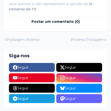
seus autores e não representam a opinião do
O
Universo da TV
.
Postar um comentário (0)
Postagem Anterior
Próxima Postagem
Siga-nos
Seguir
Seguir
Seguir
Seguir
Seguir
Seguir
Seguir
Seguir