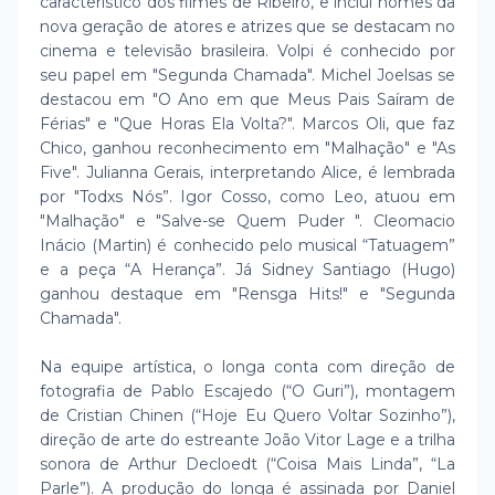
característico dos filmes de Ribeiro, e inclui nomes da
nova geração de atores e atrizes que se destacam no
cinema e televisão brasileira. Volpi é conhecido por
seu papel em "Segunda Chamada". Michel Joelsas se
destacou em "O Ano em que Meus Pais Saíram de
Férias" e "Que Horas Ela Volta?". Marcos Oli, que faz
Chico, ganhou reconhecimento em "Malhação" e "As
Five". Julianna Gerais, interpretando Alice, é lembrada
por "Todxs Nós”. Igor Cosso, como Leo, atuou em
"Malhação" e "Salve-se Quem Puder ". Cleomacio
Inácio (Martin) é conhecido pelo musical “Tatuagem”
e a peça “A Herança”. Já Sidney Santiago (Hugo)
ganhou destaque em "Rensga Hits!" e "Segunda
Chamada".
Na equipe artística, o longa conta com direção de
fotografia de Pablo Escajedo (“O Guri”), montagem
de Cristian Chinen (“Hoje Eu Quero Voltar Sozinho”),
direção de arte do estreante João Vitor Lage e a trilha
sonora de Arthur Decloedt (“Coisa Mais Linda”, “La
Parle”). A produção do longa é assinada por Daniel