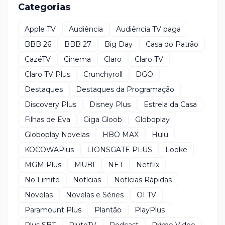
Categorias
Apple TV
Audiência
Audiência TV paga
BBB 26
BBB 27
Big Day
Casa do Patrão
CazéTV
Cinema
Claro
Claro TV
Claro TV Plus
Crunchyroll
DGO
Destaques
Destaques da Programação
Discovery Plus
Disney Plus
Estrela da Casa
Filhas de Eva
Giga Gloob
Globoplay
Globoplay Novelas
HBO MAX
Hulu
KOCOWAPlus
LIONSGATE PLUS
Looke
MGM Plus
MUBI
NET
Netflix
No Limite
Notícias
Notícias Rápidas
Novelas
Novelas e Séries
OI TV
Paramount Plus
Plantão
PlayPlus
Plus SBT
PlutoTV
Podcast
Prime Video