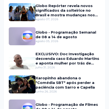
Globo Repórter revela novos
significados da solteirice no
Brasil e mostra mudanças nos
relacionamentos
agosto 07, 2026
Globo - Programação Semanal
de 08 a 14 de agosto
agosto 05, 2026
EXCLUSIVO: Doc Investigação
desvenda caso Eduardo Martins
e aponta mulher por trás de
fraude internacional
julho 31, 2026
Xaropinho abandona o
"Comédia SBT" após perder a
paciência com Sarro e Capella
junho 26, 2026
Globo - Programação de Filmes