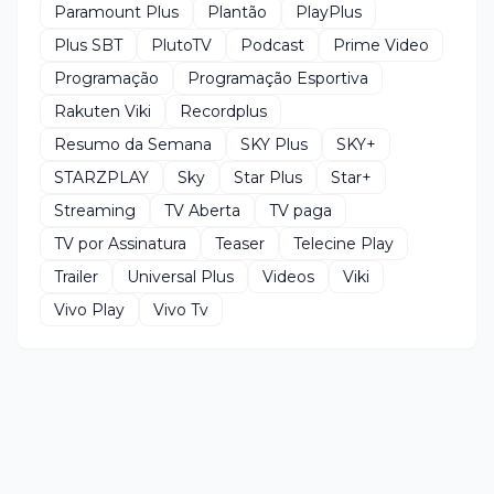
Paramount Plus
Plantão
PlayPlus
Plus SBT
PlutoTV
Podcast
Prime Video
Programação
Programação Esportiva
Rakuten Viki
Recordplus
Resumo da Semana
SKY Plus
SKY+
STARZPLAY
Sky
Star Plus
Star+
Streaming
TV Aberta
TV paga
TV por Assinatura
Teaser
Telecine Play
Trailer
Universal Plus
Videos
Viki
Vivo Play
Vivo Tv