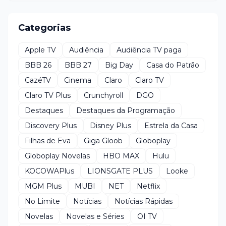
Categorias
Apple TV
Audiência
Audiência TV paga
BBB 26
BBB 27
Big Day
Casa do Patrão
CazéTV
Cinema
Claro
Claro TV
Claro TV Plus
Crunchyroll
DGO
Destaques
Destaques da Programação
Discovery Plus
Disney Plus
Estrela da Casa
Filhas de Eva
Giga Gloob
Globoplay
Globoplay Novelas
HBO MAX
Hulu
KOCOWAPlus
LIONSGATE PLUS
Looke
MGM Plus
MUBI
NET
Netflix
No Limite
Notícias
Notícias Rápidas
Novelas
Novelas e Séries
OI TV