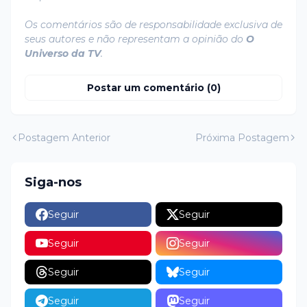
Os comentários são de responsabilidade exclusiva de
seus autores e não representam a opinião do
O
Universo da TV
.
Postar um comentário (0)
Postagem Anterior
Próxima Postagem
Siga-nos
Seguir
Seguir
Seguir
Seguir
Seguir
Seguir
Seguir
Seguir