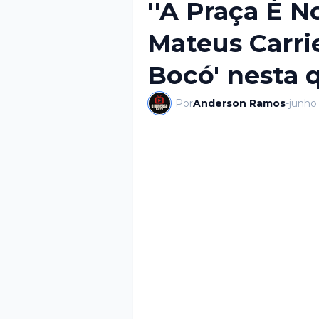
''A Praça É N
Mateus Carrie
Bocó' nesta 
Por
Anderson Ramos
-
junho