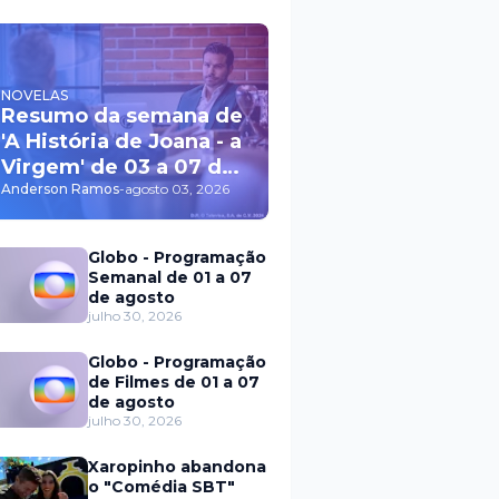
NOVELAS
Resumo da semana de
'A História de Joana - a
Virgem' de 03 a 07 de
agosto
Anderson Ramos
-
agosto 03, 2026
Globo - Programação
Semanal de 01 a 07
de agosto
julho 30, 2026
Globo - Programação
de Filmes de 01 a 07
de agosto
julho 30, 2026
Xaropinho abandona
o "Comédia SBT"