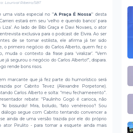
o: Lourival Ribeiro/SBT
uma visita especial no ''
A Praça É Nossa
'' desta
Carrieri estará em seu ‘velho e querido banco’ para
 Liza’. Ao lado de Bibi Graça e Davi Novaes, o ator
entrevista exclusiva para o podcast de Elvira. Ao ser
tes de se tornar estilista, ele afirma já ter sido
ive, o primeiro negócio do Carlos Alberto, quem fez o
o, muda o contexto da frase para ‘viralizar’. “Vem
que já segurou o negócio do Carlos Alberto!”, dispara.
ogo rende bons risos.
em marcante que já fez parte do humorístico será
zida por Cabrito Tevez (Alexandre Porpetone).
ando Carlos Alberto e solta: “meu fechameeento”.
resentador rebate: “Paulinho Gogó é carioca, não
 “ki bissurdo! Mira, boludo, ‘fato venéreooo’! Sou
 diálogo segue com Cabrito tentando convencer a
-se ainda de uma versão trazida por ele do próprio
o ator Pirulito - para tornar a esquete ainda mais