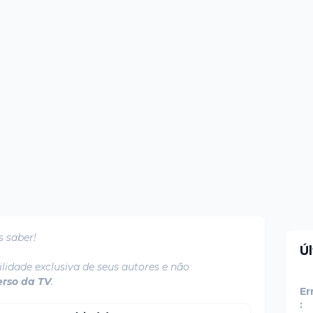
s saber!
Ú
lidade exclusiva de seus autores e não
erso da TV
.
Er
: