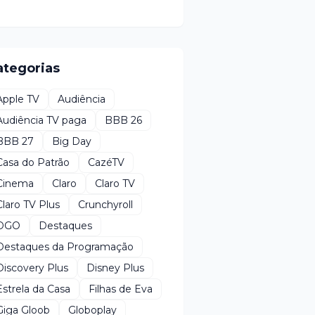
ategorias
Apple TV
Audiência
Audiência TV paga
BBB 26
BBB 27
Big Day
Casa do Patrão
CazéTV
Cinema
Claro
Claro TV
Claro TV Plus
Crunchyroll
DGO
Destaques
Destaques da Programação
Discovery Plus
Disney Plus
Estrela da Casa
Filhas de Eva
Giga Gloob
Globoplay