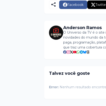
Facebook
Twitte
Anderson Ramos
O Universo da TV é o site 
novidades do mundo da tel
paga, programação, plataf
que traz uma cobertura c
Talvez você goste
Error:
Nenhum resultado encontr