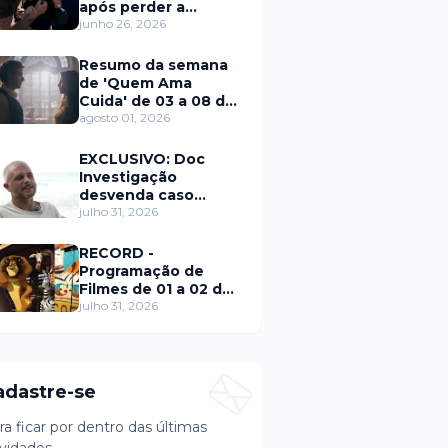
após perder a
paciência com Sarro
junho 26, 2026
e Capella
Resumo da semana
de 'Quem Ama
Cuida' de 03 a 08 de
agosto
agosto 01, 2026
EXCLUSIVO: Doc
Investigação
desvenda caso
Eduardo Martins e
julho 31, 2026
aponta mulher por
trás de fraude
RECORD -
internacional
Programação de
Filmes de 01 a 02 de
agosto
julho 31, 2026
adastre-se
ra ficar por dentro das últimas