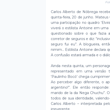
Fot
Carlos Alberto de Nóbrega recebe 
quinta-feira, 20 de junho. Mateus 
uma participação no quadro ‘Elvira
viverá o estilista Antoine em uma 
questionado sobre o que fazia an
corretor de seguros e diz: “inclus
seguro fui eu”. A blogueira, entã
nimim... Estilista Antoine declara 
A confusão estará armada e o diál
Ainda nesta quinta, um personag
representado em uma versão tra
‘Paulinho Bocó’ chega cumpriment
Ao perceber algo diferente, o ap
argentino!”. Ele então responde:
marido de la da Nega Chuchu”. O
todos de sua identidade, valendo
Carlos Alberto – interpretada pel
irreverente.