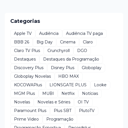
Categorias
Apple TV
Audiência
Audiência TV paga
BBB 26
Big Day
Cinema
Claro
Claro TV Plus
Crunchyroll
DGO
Destaques
Destaques da Programação
Discovery Plus
Disney Plus
Globoplay
Globoplay Novelas
HBO MAX
KOCOWAPlus
LIONSGATE PLUS
Looke
MGM Plus
MUBI
Netflix
Notícias
Novelas
Novelas e Séries
OI TV
Paramount Plus
Plus SBT
PlutoTV
Prime Video
Programação
Programação Esportiva
Recordplus