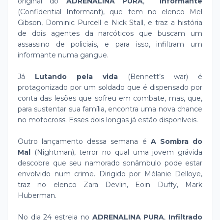
original do
ADRENALINA PURA
,
Informante
(Confidential Informant), que tem no elenco Mel
Gibson, Dominic Purcell e Nick Stall, e traz a história
de dois agentes da narcóticos que buscam um
assassino de policiais, e para isso, infiltram um
informante numa gangue.
Já
Lutando pela vida
(Bennett’s war) é
protagonizado por um soldado que é dispensado por
conta das lesões que sofreu em combate, mas, que,
para sustentar sua família, encontra uma nova chance
no motocross. Esses dois longas já estão disponíveis.
Outro lançamento dessa semana é
A Sombra do
Mal
(Nightman), terror no qual uma jovem grávida
descobre que seu namorado sonâmbulo pode estar
envolvido num crime. Dirigido por Mélanie Delloye,
traz no elenco Zara Devlin, Eoin Duffy, Mark
Huberman.
No dia 24 estreia no
ADRENALINA PURA
,
Infiltrado