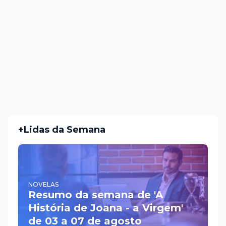
+Lidas da Semana
NOVELAS
Resumo da semana de 'A
História de Joana - a Virgem'
de 03 a 07 de agosto