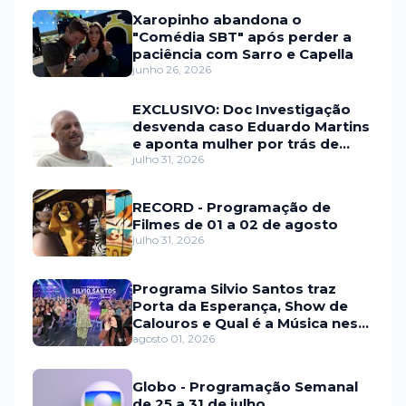
Xaropinho abandona o
"Comédia SBT" após perder a
paciência com Sarro e Capella
junho 26, 2026
EXCLUSIVO: Doc Investigação
desvenda caso Eduardo Martins
e aponta mulher por trás de
fraude internacional
julho 31, 2026
RECORD - Programação de
Filmes de 01 a 02 de agosto
julho 31, 2026
Programa Silvio Santos traz
Porta da Esperança, Show de
Calouros e Qual é a Música neste
domingo (2)
agosto 01, 2026
Globo - Programação Semanal
de 25 a 31 de julho