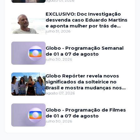
agosto 01, 2026
EXCLUSIVO: Doc Investigação
desvenda caso Eduardo Martins
e aponta mulher por trás de
fraude internacional
julho 31, 2026
Globo - Programação Semanal
de 01 a 07 de agosto
julho 30, 2026
Globo Repórter revela novos
significados da solteirice no
Brasil e mostra mudanças nos
relacionamentos
agosto 07, 2026
Globo - Programação de Filmes
de 01 a 07 de agosto
julho 30, 2026