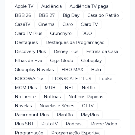
Apple TV
Audiência
Audiência TV paga
BBB 26
BBB 27
Big Day
Casa do Patrão
CazéTV
Cinema
Claro
Claro TV
Claro TV Plus
Crunchyroll
DGO
Destaques
Destaques da Programação
Discovery Plus
Disney Plus
Estrela da Casa
Filhas de Eva
Giga Gloob
Globoplay
Globoplay Novelas
HBO MAX
Hulu
KOCOWAPlus
LIONSGATE PLUS
Looke
MGM Plus
MUBI
NET
Netflix
No Limite
Notícias
Notícias Rápidas
Novelas
Novelas e Séries
OI TV
Paramount Plus
Plantão
PlayPlus
Plus SBT
PlutoTV
Podcast
Prime Video
Programação
Programação Esportiva