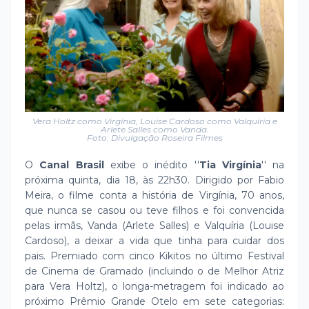
Vera Holtz como Virgínia, Louise Cardoso como Valquíria e
Arlete Salles como Vanda.
Foto: Divulgação Roseira Filmes
O
Canal Brasil
exibe o inédito ''
Tia Virgínia
'' na
próxima quinta, dia 18, às 22h30. Dirigido por Fabio
Meira, o filme conta a história de Virgínia, 70 anos,
que nunca se casou ou teve filhos e foi convencida
pelas irmãs, Vanda (Arlete Salles) e Valquíria (Louise
Cardoso), a deixar a vida que tinha para cuidar dos
pais. Premiado com cinco Kikitos no último Festival
de Cinema de Gramado (incluindo o de Melhor Atriz
para Vera Holtz), o longa-metragem foi indicado ao
próximo Prêmio Grande Otelo em sete categorias: