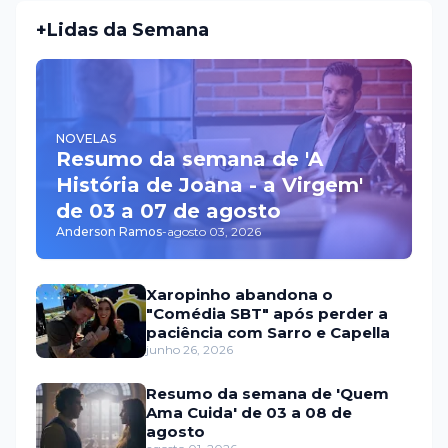
+Lidas da Semana
NOVELAS
Resumo da semana de 'A
História de Joana - a Virgem'
de 03 a 07 de agosto
Anderson Ramos
-
agosto 03, 2026
Xaropinho abandona o
"Comédia SBT" após perder a
paciência com Sarro e Capella
junho 26, 2026
Resumo da semana de 'Quem
Ama Cuida' de 03 a 08 de
agosto