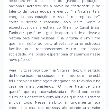
reconhecimento ao lado de grandes produções
nacionais. Acredito ser a prova da criatividade e do
talento da nossa equipe e elenco. ‘Tia Virgínia’ tem
chegado nos corações e isso é recompensador'',
conta o diretor e roteirista Fabio Meira. Sobre a
expectativa para a estreia do filme no Canal Brasil,
Fabio diz que é uma grande oportunidade de levar a
história para mais pessoas: "'Tia Virgínia’ é um filme
que fala muito do país, através de uma estrutura
familiar que reconhecemos muito em nossa
sociedade. Mal posso esperar para chegarmos nesse
novo público''.
Vera Holtz reforça que ''Tia Virgínia'' traz um sentido
de humanidade no cuidado com os idosos e que está
feliz em ver o filme agora chegando na televisão e na
casa de mais brasileiros. ''O filme trata de uma
questão que é pouco valorizada no Brasil, porque ele
é um país desatento com aqueles que nos cuidaram
a vida toda. Nesse âmbito, é fundamental sua
chegada à casa das pessoas, alcançando um maior