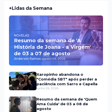
+Lidas da Semana
NOVELAS
Resumo da semana de 'A
História de Joana - a Virgem'
de 03 a 07 de agosto
Anderson Ramos
-
agosto 03, 2026
Xaropinho abandona o
"Comédia SBT" após perder a
paciência com Sarro e Capella
junho 26, 2026
Resumo da semana de 'Quem
Ama Cuida' de 03 a 08 de
agosto