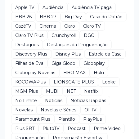
Apple TV
Audiência
Audiência TV paga
BBB 26
BBB 27
Big Day
Casa do Patrão
CazéTV
Cinema
Claro
Claro TV
Claro TV Plus
Crunchyroll
DGO
Destaques
Destaques da Programação
Discovery Plus
Disney Plus
Estrela da Casa
Filhas de Eva
Giga Gloob
Globoplay
Globoplay Novelas
HBO MAX
Hulu
KOCOWAPlus
LIONSGATE PLUS
Looke
MGM Plus
MUBI
NET
Netflix
No Limite
Notícias
Notícias Rápidas
Novelas
Novelas e Séries
OI TV
Paramount Plus
Plantão
PlayPlus
Plus SBT
PlutoTV
Podcast
Prime Video
Programação
Programação Esportiva