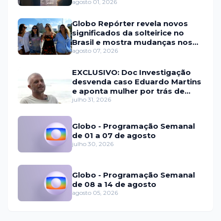
agosto 01, 2026
Globo Repórter revela novos
significados da solteirice no
Brasil e mostra mudanças nos
relacionamentos
agosto 07, 2026
EXCLUSIVO: Doc Investigação
desvenda caso Eduardo Martins
e aponta mulher por trás de
fraude internacional
julho 31, 2026
Globo - Programação Semanal
de 01 a 07 de agosto
julho 30, 2026
Globo - Programação Semanal
de 08 a 14 de agosto
agosto 05, 2026