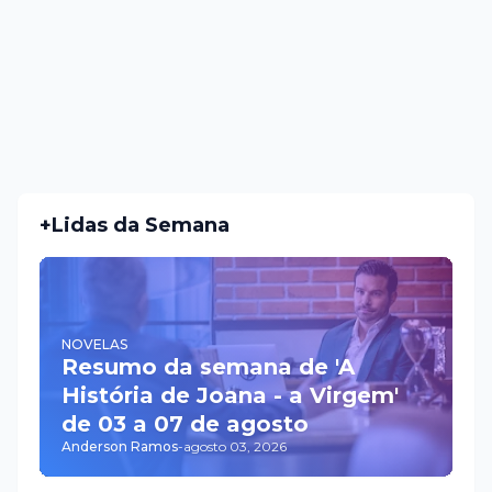
+Lidas da Semana
NOVELAS
Resumo da semana de 'A
História de Joana - a Virgem'
de 03 a 07 de agosto
Anderson Ramos
-
agosto 03, 2026