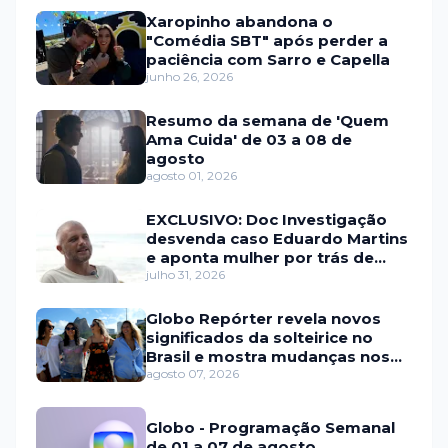
Xaropinho abandona o
"Comédia SBT" após perder a
paciência com Sarro e Capella
junho 26, 2026
Resumo da semana de 'Quem
Ama Cuida' de 03 a 08 de
agosto
agosto 01, 2026
EXCLUSIVO: Doc Investigação
desvenda caso Eduardo Martins
e aponta mulher por trás de
fraude internacional
julho 31, 2026
Globo Repórter revela novos
significados da solteirice no
Brasil e mostra mudanças nos
relacionamentos
agosto 07, 2026
Globo - Programação Semanal
de 01 a 07 de agosto