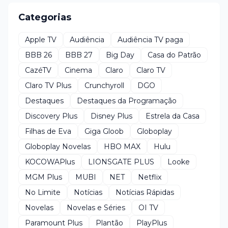
Categorias
Apple TV
Audiência
Audiência TV paga
BBB 26
BBB 27
Big Day
Casa do Patrão
CazéTV
Cinema
Claro
Claro TV
Claro TV Plus
Crunchyroll
DGO
Destaques
Destaques da Programação
Discovery Plus
Disney Plus
Estrela da Casa
Filhas de Eva
Giga Gloob
Globoplay
Globoplay Novelas
HBO MAX
Hulu
KOCOWAPlus
LIONSGATE PLUS
Looke
MGM Plus
MUBI
NET
Netflix
No Limite
Notícias
Notícias Rápidas
Novelas
Novelas e Séries
OI TV
Paramount Plus
Plantão
PlayPlus