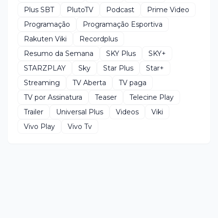
Plus SBT
PlutoTV
Podcast
Prime Video
Programação
Programação Esportiva
Rakuten Viki
Recordplus
Resumo da Semana
SKY Plus
SKY+
STARZPLAY
Sky
Star Plus
Star+
Streaming
TV Aberta
TV paga
TV por Assinatura
Teaser
Telecine Play
Trailer
Universal Plus
Videos
Viki
Vivo Play
Vivo Tv