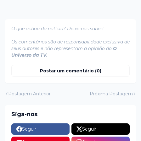
O que achou da notícia? Deixe-nos saber!
Os comentários são de responsabilidade exclusiva de
seus autores e não representam a opinião do
O
Universo da TV
.
Postar um comentário (0)
Postagem Anterior
Próxima Postagem
Siga-nos
Seguir
Seguir