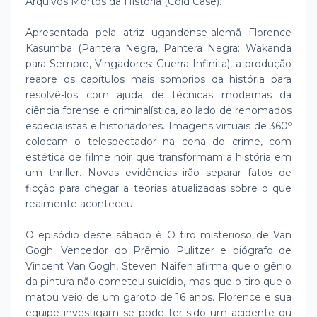
Arquivos Mortos da História (Cold Case).
Apresentada pela atriz ugandense-alemã Florence
Kasumba (Pantera Negra, Pantera Negra: Wakanda
para Sempre, Vingadores: Guerra Infinita), a produção
reabre os capítulos mais sombrios da história para
resolvê-los com ajuda de técnicas modernas da
ciência forense e criminalística, ao lado de renomados
especialistas e historiadores. Imagens virtuais de 360º
colocam o telespectador na cena do crime, com
estética de filme noir que transformam a história em
um thriller. Novas evidências irão separar fatos de
ficção para chegar a teorias atualizadas sobre o que
realmente aconteceu.
O episódio deste sábado é O tiro misterioso de Van
Gogh. Vencedor do Prêmio Pulitzer e biógrafo de
Vincent Van Gogh, Steven Naifeh afirma que o gênio
da pintura não cometeu suicídio, mas que o tiro que o
matou veio de um garoto de 16 anos. Florence e sua
equipe investigam se pode ter sido um acidente ou