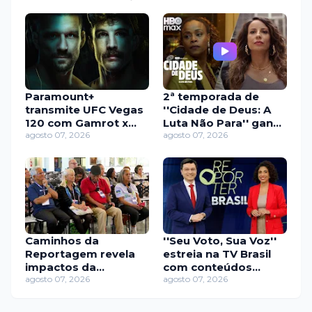
Paramount+
2ª temporada de
transmite UFC Vegas
''Cidade de Deus: A
120 com Gamrot x
Luta Não Para'' ganha
Salkilld e dez
agosto 07, 2026
primeiro teaser; veja
agosto 07, 2026
brasileiros no card
Caminhos da
''Seu Voto, Sua Voz''
Reportagem revela
estreia na TV Brasil
impactos da
com conteúdos
desigualdade na vida
agosto 07, 2026
sobre eleições e
agosto 07, 2026
financeira dos idosos
democracia