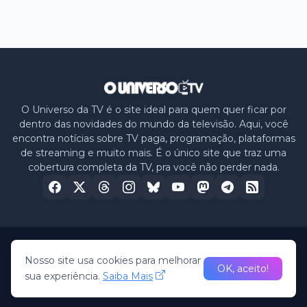
O Universo da TV é o site ideal para quem quer ficar por
dentro das novidades do mundo da televisão. Aqui, você
encontra notícias sobre TV paga, programação, plataformas
de streaming e muito mais. É o único site que traz uma
cobertura completa da TV, pra você não perder nada.
Home
Sobre nós
Política de Privacidade
Contato
Nosso site usa cookies para melhorar
OK, aceito!
sua experiência.
Saiba Mais
© 2026 -
O Universo da TV
• All Rights Reserved