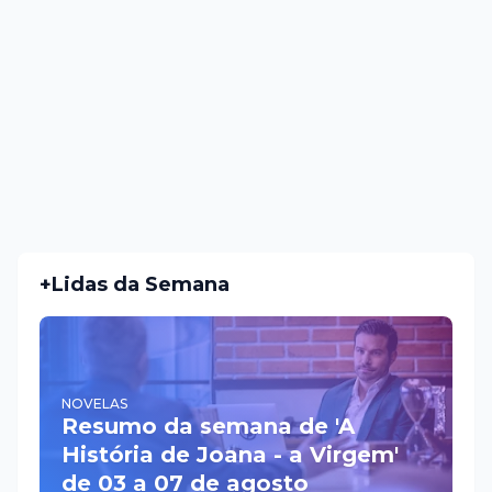
+Lidas da Semana
NOVELAS
Resumo da semana de 'A
História de Joana - a Virgem'
de 03 a 07 de agosto