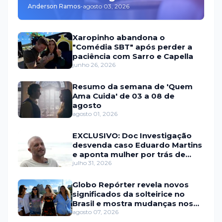
Anderson Ramos
-
agosto 03, 2026
Xaropinho abandona o
"Comédia SBT" após perder a
paciência com Sarro e Capella
junho 26, 2026
Resumo da semana de 'Quem
Ama Cuida' de 03 a 08 de
agosto
agosto 01, 2026
EXCLUSIVO: Doc Investigação
desvenda caso Eduardo Martins
e aponta mulher por trás de
fraude internacional
julho 31, 2026
Globo Repórter revela novos
significados da solteirice no
Brasil e mostra mudanças nos
relacionamentos
agosto 07, 2026