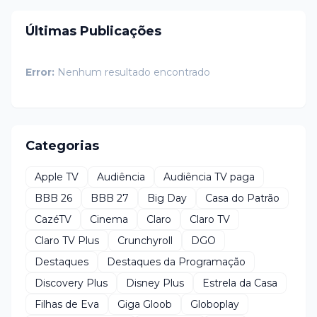
Últimas Publicações
Error:
Nenhum resultado encontrado
Categorias
Apple TV
Audiência
Audiência TV paga
BBB 26
BBB 27
Big Day
Casa do Patrão
CazéTV
Cinema
Claro
Claro TV
Claro TV Plus
Crunchyroll
DGO
Destaques
Destaques da Programação
Discovery Plus
Disney Plus
Estrela da Casa
Filhas de Eva
Giga Gloob
Globoplay