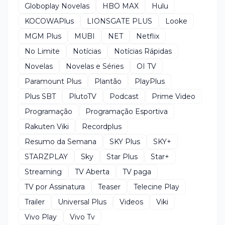
Globoplay Novelas
HBO MAX
Hulu
KOCOWAPlus
LIONSGATE PLUS
Looke
MGM Plus
MUBI
NET
Netflix
No Limite
Notícias
Notícias Rápidas
Novelas
Novelas e Séries
OI TV
Paramount Plus
Plantão
PlayPlus
Plus SBT
PlutoTV
Podcast
Prime Video
Programação
Programação Esportiva
Rakuten Viki
Recordplus
Resumo da Semana
SKY Plus
SKY+
STARZPLAY
Sky
Star Plus
Star+
Streaming
TV Aberta
TV paga
TV por Assinatura
Teaser
Telecine Play
Trailer
Universal Plus
Videos
Viki
Vivo Play
Vivo Tv