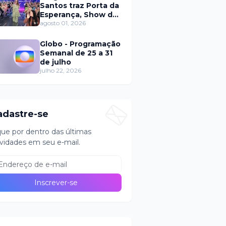
Santos traz Porta da
Esperança, Show de
Calouros e Qual é a
agosto 01, 2026
Música neste
domingo (2)
Globo - Programação
Semanal de 25 a 31
de julho
julho 22, 2026
adastre-se
que por dentro das últimas
vidades em seu e-mail.