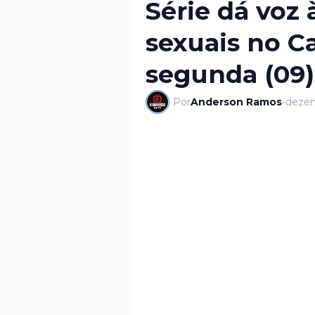
Série dá voz 
sexuais no Ca
segunda (09)
Por
Anderson Ramos
-
dezem