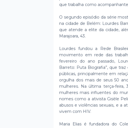
que trabalha como acompanhante e
O segundo episódio da série mostr
na cidade de Belém: Lourdes Barret
que atende a elite da cidade, além
Marajoara, 43.
Lourdes fundou a Rede Brasilei
movimento em rede das trabalh
fevereiro do ano passado, Lourd
Barreto: Puta Biografia”, que traz o
públicas, principalmente em rela
orgulha dos mais de seus 50 anos
mulheres. Na última terça-feira
mulheres mais influentes do mun
nomes como a ativista Gisèle Peli
abusos e violências sexuais, e a 
vivem com HIV.
Maria Elias é fundadora do Col