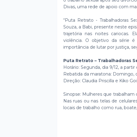
o trabalho sexual após seu divórci
Divas, uma rede de apoio com mais
“Puta Retrato - Trabalhadoras S
Souza, a Babi, presente neste ep
trajetória nas noites cariocas. 
violência. O objetivo da série 
importância de lutar por justiça, 
Puta Retrato – Trabalhadoras Se
Horário: Segunda, dia 9/12, a partir
Rebatida da maratona: Domingo, dia
Direção: Claudia Priscilla e Kiko G
Sinopse: Mulheres que trabalham c
Nas ruas ou nas telas de celular
locais de trabalho como rua, boate,