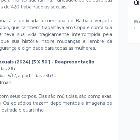
o para manter sua família. Fundadora do Coletivo das
Ú
 de 420 trabalhadoras sexuais.
exuais” é dedicada à memória de Bárbara Vergetti
Er
isódio, que também trabalhava em Copa e conta sua
:
Ela teve sua vida tragicamente interrompida pela
é que sua história inspire mudanças e lembre da
segurança e dignidade para todas as mulheres.
xuais (2024) (3 X 50’) - Reapresentação
 das 21h
 15/12, a partir das 23h30
oifman
om seus corpos. Elas são múltiplas, são complexas.
es. Os episódios trazem depoimentos e imagens de
 estrada e quartinho.