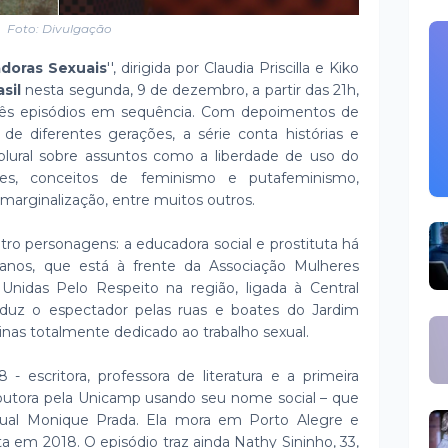
Foto: Divulgação
adoras Sexuais
'', dirigida por Claudia Priscilla e Kiko
asil
nesta segunda, 9 de dezembro, a partir das 21h,
ês episódios em sequência. Com depoimentos de
e de diferentes gerações, a série conta histórias e
plural sobre assuntos como a liberdade de uso do
iches, conceitos de feminismo e putafeminismo,
 marginalização, entre muitos outros.
tro personagens: a educadora social e prostituta há
 anos, que está à frente da Associação Mulheres
o Unidas Pelo Respeito na região, ligada à Central
nduz o espectador pelas ruas e boates do Jardim
inas totalmente dedicado ao trabalho sexual.
 escritora, professora de literatura e a primeira
 doutora pela Unicamp usando seu nome social – que
xual Monique Prada. Ela mora em Porto Alegre e
a em 2018. O episódio traz ainda Nathy Sininho, 33,