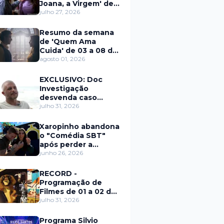
Joana, a Virgem' de
27 a 31 de julho
julho 27, 2026
Resumo da semana
de 'Quem Ama
Cuida' de 03 a 08 de
agosto
agosto 01, 2026
EXCLUSIVO: Doc
Investigação
desvenda caso
Eduardo Martins e
julho 31, 2026
aponta mulher por
trás de fraude
Xaropinho abandona
internacional
o "Comédia SBT"
após perder a
paciência com Sarro
junho 26, 2026
e Capella
RECORD -
Programação de
Filmes de 01 a 02 de
agosto
julho 31, 2026
Programa Silvio