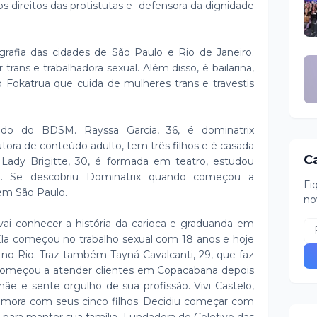
los direitos das protistutas e defensora da dignidade
grafia das cidades de São Paulo e Rio de Janeiro.
trans e trabalhadora sexual. Além disso, é bailarina,
o Fokatrua que cuida de mulheres trans e travestis
o do BDSM. Rayssa Garcia, 36, é dominatrix
tora de conteúdo adulto, tem três filhos e é casada
C
Lady Brigitte, 30, é formada em teatro, estudou
. Se descobriu Dominatrix quando começou a
Fi
 em São Paulo.
no
vai conhecer a história da carioca e graduanda em
 Ela começou no trabalho sexual com 18 anos e hoje
e no Rio. Traz também Tayná Cavalcanti, 29, que faz
 começou a atender clientes em Copacabana depois
 e sente orgulho de sua profissão. Vivi Castelo,
mora com seus cinco filhos. Decidiu começar com