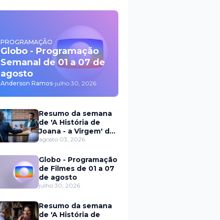
PROGRAMAÇÃO
Globo - Programação
Semanal de 01 a 07 de
agosto
Anderson Ramos
-
julho 30, 2026
Resumo da semana
de 'A História de
Joana - a Virgem' de
03 a 07 de agosto
agosto 03, 2026
Globo - Programação
de Filmes de 01 a 07
de agosto
julho 30, 2026
Resumo da semana
de 'A História de