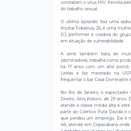
contraíram o vírus HIV. Ativista pe
do trabalho sexual.
O último episódio traz uma radio
Krystal Fokatrua, 25, é uma mulher 
DJ, performer e criadora do grup
em situação de vulnerabilidade.
A série também trata do mund
(dominadora), trabalha como produ
há 17 anos com um ator pornô. 
Letras e faz mestrado na USP
frequentar o bar Casa Dominatrix
No Rio de Janeiro, o espectador 
Direito, Aími Kokoro, de 29 anos.
atende a classe média alta e elit
parte do Coletivo Puta Davida e
que perdeu um emprego. Ela é mãe
48, atende em Copacabana onde 