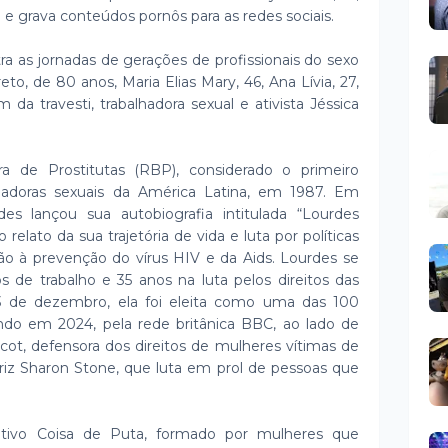
 grava conteúdos pornôs para as redes sociais.
a as jornadas de gerações de profissionais do sexo
o, de 80 anos, Maria Elias Mary, 46, Ana Lívia, 27,
 da travesti, trabalhadora sexual e ativista Jéssica
ra de Prostitutas (RBP), considerado o primeiro
adoras sexuais da América Latina, em 1987. Em
es lançou sua autobiografia intitulada “Lourdes
 relato da sua trajetória de vida e luta por políticas
ção à prevenção do vírus HIV e da Aids. Lourdes se
 de trabalho e 35 anos na luta pelos direitos das
, 3 de dezembro, ela foi eleita como uma das 100
do em 2024, pela rede britânica BBC, ao lado de
cot, defensora dos direitos de mulheres vítimas de
atriz Sharon Stone, que luta em prol de pessoas que
etivo Coisa de Puta, formado por mulheres que