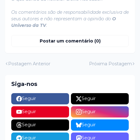
Os comentários são de responsabilidade exclusiva de
seus autores e não representam a opinião do
O
Universo da TV
.
Postar um comentário (0)
Postagem Anterior
Próxima Postagem
Siga-nos
Seguir
Seguir
Seguir
Seguir
Seguir
Seguir
Seguir
Seguir