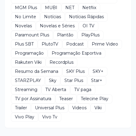
MGM Plus
MUBI
NET
Netflix
No Limite
Notícias
Notícias Rápidas
Novelas
Novelas e Séries
OI TV
Paramount Plus
Plantão
PlayPlus
Plus SBT
PlutoTV
Podcast
Prime Video
Programação
Programação Esportiva
Rakuten Viki
Recordplus
Resumo da Semana
SKY Plus
SKY+
STARZPLAY
Sky
Star Plus
Star+
Streaming
TV Aberta
TV paga
TV por Assinatura
Teaser
Telecine Play
Trailer
Universal Plus
Videos
Viki
Vivo Play
Vivo Tv