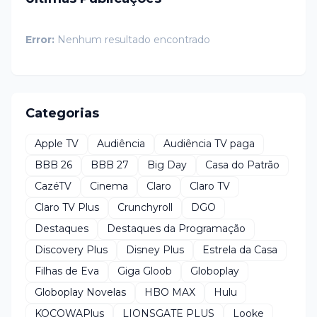
Error:
Nenhum resultado encontrado
Categorias
Apple TV
Audiência
Audiência TV paga
BBB 26
BBB 27
Big Day
Casa do Patrão
CazéTV
Cinema
Claro
Claro TV
Claro TV Plus
Crunchyroll
DGO
Destaques
Destaques da Programação
Discovery Plus
Disney Plus
Estrela da Casa
Filhas de Eva
Giga Gloob
Globoplay
Globoplay Novelas
HBO MAX
Hulu
KOCOWAPlus
LIONSGATE PLUS
Looke