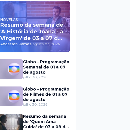
NOVELAS
Resumo da semana de
'A História de Joana - a
Virgem' de 03 a 07 de
agosto
Anderson Ramos
-
agosto 03, 2026
Globo - Programação
Semanal de 01 a 07
de agosto
julho 30, 2026
Globo - Programação
de Filmes de 01 a 07
de agosto
julho 30, 2026
Resumo da semana
de 'Quem Ama
Cuida' de 03 a 08 de