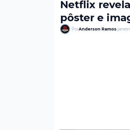
Netflix revela 
pôster e ima
Por
Anderson Ramos
-
janeir