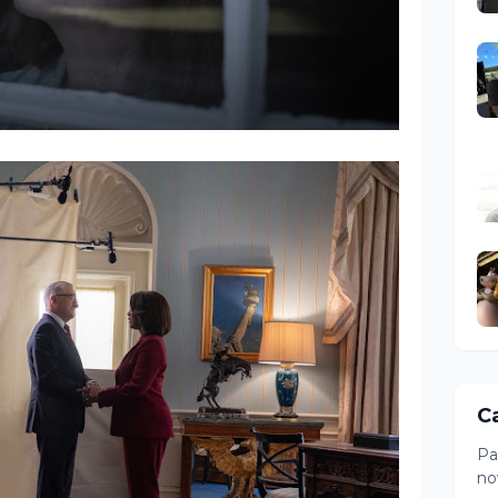
C
Pa
no