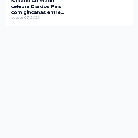
Sábado Animado
celebra Dia dos Pais
com gincanas entre
pais e filhos
agosto 07, 2026