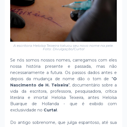
A escritora Heloísa Teixeira tatuou seu novo nome na pele.
Foto: Divulgação/Curta!
Se nós somos nossos nomes, carregamos com eles
nossa história presente e passada, mas não
necessariamente a futura. Os passos dados antes e
depois da mudança de nome dão o tom de "
O
Nascimento de H. Teixeira
", documentário sobre a
vida da escritora, professora, pesquisadora, crítica
literária e imortal Heloísa Teixeira, antes Heloísa
Buarque de Hollanda - que é exibido com
exclusividade no
Curta!
.
Do antigo sobrenome, que julga espantoso, até sua