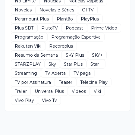
No Limite
Notícias
Notícias Rápidas
Novelas
Novelas e Séries
OI TV
Paramount Plus
Plantão
PlayPlus
Plus SBT
PlutoTV
Podcast
Prime Video
Programação
Programação Esportiva
Rakuten Viki
Recordplus
Resumo da Semana
SKY Plus
SKY+
STARZPLAY
Sky
Star Plus
Star+
Streaming
TV Aberta
TV paga
TV por Assinatura
Teaser
Telecine Play
Trailer
Universal Plus
Videos
Viki
Vivo Play
Vivo Tv