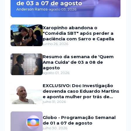
de 03 a 07 de agosto
Anderson Ramos
-
agosto 03, 2026
Xaropinho abandona o
"Comédia SBT" após perder a
paciência com Sarro e Capella
junho 26, 2026
Resumo da semana de 'Quem
Ama Cuida' de 03 a 08 de
agosto
agosto 01, 2026
EXCLUSIVO: Doc Investigação
desvenda caso Eduardo Martins
e aponta mulher por trás de
fraude internacional
julho 31, 2026
Globo - Programação Semanal
de 01 a 07 de agosto
julho 30, 2026