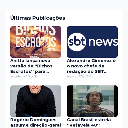
Últimas Publicações
Anitta lança nova
Alexandre Gimenez é
versão de ''Bichos
o novo chefe de
Escrotos'' para
redação do SBT
Corrida dos Bichos,
agosto 07, 2026
News após 24 anos
agosto 07, 2026
do Prime Video
no UOL
Rogério Domingues
Canal Brasil estreia
assume direção-geral
''Refavela 40'',