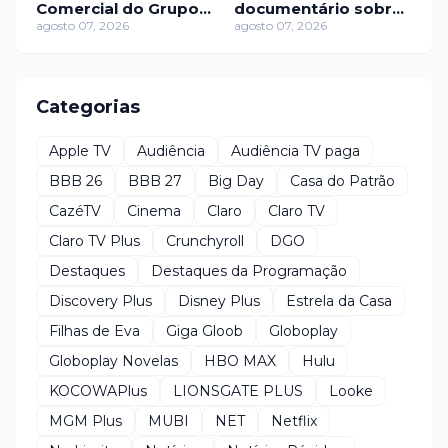
Comercial do Grupo
documentário sobre
Bandeirantes
agosto 07, 2026
álbum histórico de
agosto 07, 2026
Gilberto Gil
Categorias
Apple TV
Audiência
Audiência TV paga
BBB 26
BBB 27
Big Day
Casa do Patrão
CazéTV
Cinema
Claro
Claro TV
Claro TV Plus
Crunchyroll
DGO
Destaques
Destaques da Programação
Discovery Plus
Disney Plus
Estrela da Casa
Filhas de Eva
Giga Gloob
Globoplay
Globoplay Novelas
HBO MAX
Hulu
KOCOWAPlus
LIONSGATE PLUS
Looke
MGM Plus
MUBI
NET
Netflix