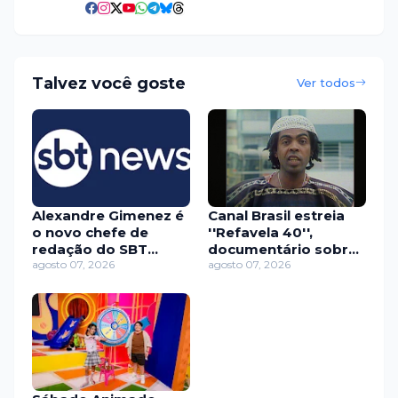
Talvez você goste
Ver todos
Alexandre Gimenez é
Canal Brasil estreia
o novo chefe de
''Refavela 40'',
redação do SBT
documentário sobre
News após 24 anos
agosto 07, 2026
álbum histórico de
agosto 07, 2026
no UOL
Gilberto Gil